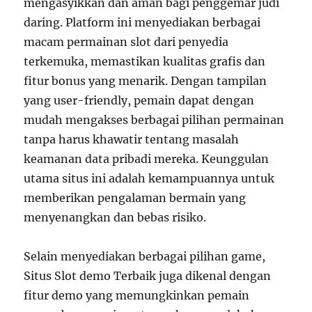
mengasyikkan dan aman bagi penggemar judi
daring. Platform ini menyediakan berbagai
macam permainan slot dari penyedia
terkemuka, memastikan kualitas grafis dan
fitur bonus yang menarik. Dengan tampilan
yang user-friendly, pemain dapat dengan
mudah mengakses berbagai pilihan permainan
tanpa harus khawatir tentang masalah
keamanan data pribadi mereka. Keunggulan
utama situs ini adalah kemampuannya untuk
memberikan pengalaman bermain yang
menyenangkan dan bebas risiko.
Selain menyediakan berbagai pilihan game,
Situs Slot demo Terbaik juga dikenal dengan
fitur demo yang memungkinkan pemain