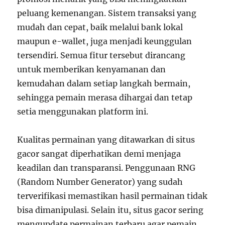
peluang kemenangan. Sistem transaksi yang
mudah dan cepat, baik melalui bank lokal
maupun e-wallet, juga menjadi keunggulan
tersendiri. Semua fitur tersebut dirancang
untuk memberikan kenyamanan dan
kemudahan dalam setiap langkah bermain,
sehingga pemain merasa dihargai dan tetap
setia menggunakan platform ini.
Kualitas permainan yang ditawarkan di situs
gacor sangat diperhatikan demi menjaga
keadilan dan transparansi. Penggunaan RNG
(Random Number Generator) yang sudah
terverifikasi memastikan hasil permainan tidak
bisa dimanipulasi. Selain itu, situs gacor sering
mengupdate permainan terbaru agar pemain