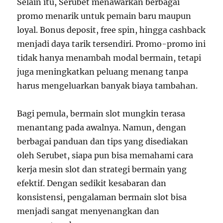
Selain itu, Serubet menawarkan berbagai
promo menarik untuk pemain baru maupun
loyal. Bonus deposit, free spin, hingga cashback
menjadi daya tarik tersendiri. Promo-promo ini
tidak hanya menambah modal bermain, tetapi
juga meningkatkan peluang menang tanpa
harus mengeluarkan banyak biaya tambahan.
Bagi pemula, bermain slot mungkin terasa
menantang pada awalnya. Namun, dengan
berbagai panduan dan tips yang disediakan
oleh Serubet, siapa pun bisa memahami cara
kerja mesin slot dan strategi bermain yang
efektif. Dengan sedikit kesabaran dan
konsistensi, pengalaman bermain slot bisa
menjadi sangat menyenangkan dan