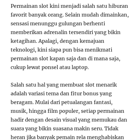
Ini
Permainan slot kini menjadi salah satu hiburan
favorit banyak orang. Selain mudah dimainkan,
sensasi menunggu gulungan berhenti
memberikan adrenalin tersendiri yang bikin
ketagihan. Apalagi, dengan kemajuan
teknologi, kini siapa pun bisa menikmati
permainan slot kapan saja dan di mana saja,
cukup lewat ponsel atau laptop.
Salah satu hal yang membuat slot menarik
adalah variasi tema dan fitur bonus yang
beragam. Mulai dari petualangan fantasi,
musik, hingga film populer, setiap permainan
hadir dengan desain visual yang memukau dan
suara yang bikin suasana makin seru. Tidak
heran jika banyak pemain rela menghabiskan