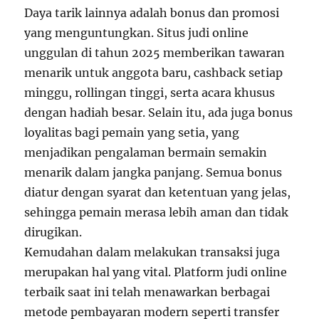
Daya tarik lainnya adalah bonus dan promosi
yang menguntungkan. Situs judi online
unggulan di tahun 2025 memberikan tawaran
menarik untuk anggota baru, cashback setiap
minggu, rollingan tinggi, serta acara khusus
dengan hadiah besar. Selain itu, ada juga bonus
loyalitas bagi pemain yang setia, yang
menjadikan pengalaman bermain semakin
menarik dalam jangka panjang. Semua bonus
diatur dengan syarat dan ketentuan yang jelas,
sehingga pemain merasa lebih aman dan tidak
dirugikan.
Kemudahan dalam melakukan transaksi juga
merupakan hal yang vital. Platform judi online
terbaik saat ini telah menawarkan berbagai
metode pembayaran modern seperti transfer