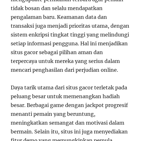
tidak bosan dan selalu mendapatkan
pengalaman baru. Keamanan data dan
transaksi juga menjadi prioritas utama, dengan
sistem enkripsi tingkat tinggi yang melindungi
setiap informasi pengguna. Hal ini menjadikan
situs gacor sebagai pilihan aman dan
terpercaya untuk mereka yang serius dalam
mencari penghasilan dari perjudian online.
Daya tarik utama dari situs gacor terletak pada
peluang besar untuk memenangkan hadiah
besar. Berbagai game dengan jackpot progresif
menanti pemain yang beruntung,
meningkatkan semangat dan motivasi dalam
bermain. Selain itu, situs ini juga menyediakan
fitur demo yang memungkinkan pemula