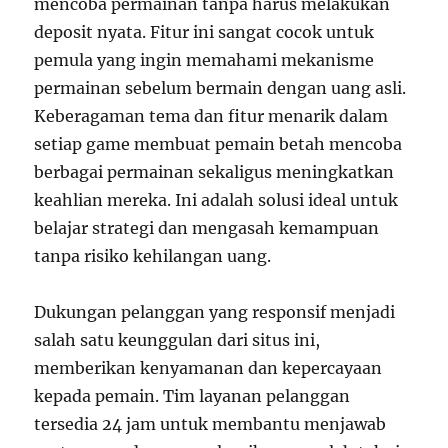
mencoba permainan tanpa harus melakukan
deposit nyata. Fitur ini sangat cocok untuk
pemula yang ingin memahami mekanisme
permainan sebelum bermain dengan uang asli.
Keberagaman tema dan fitur menarik dalam
setiap game membuat pemain betah mencoba
berbagai permainan sekaligus meningkatkan
keahlian mereka. Ini adalah solusi ideal untuk
belajar strategi dan mengasah kemampuan
tanpa risiko kehilangan uang.
Dukungan pelanggan yang responsif menjadi
salah satu keunggulan dari situs ini,
memberikan kenyamanan dan kepercayaan
kepada pemain. Tim layanan pelanggan
tersedia 24 jam untuk membantu menjawab