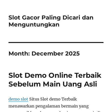
Slot Gacor Paling Dicari dan
Menguntungkan
Month:
December 2025
Slot Demo Online Terbaik
Sebelum Main Uang Asli
demo slot
Situs Slot demo Terbaik
menawarkan pengalaman bermain yang