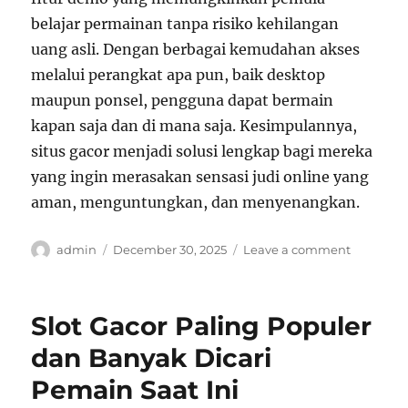
belajar permainan tanpa risiko kehilangan
uang asli. Dengan berbagai kemudahan akses
melalui perangkat apa pun, baik desktop
maupun ponsel, pengguna dapat bermain
kapan saja dan di mana saja. Kesimpulannya,
situs gacor menjadi solusi lengkap bagi mereka
yang ingin merasakan sensasi judi online yang
aman, menguntungkan, dan menyenangkan.
Author
Posted
on
admin
December 30, 2025
Leave a comment
on
Mengapa
Perenca
Keuanga
Slot Gacor Paling Populer
Penting
Saat
dan Banyak Dicari
Bermain
Pemain Saat Ini
di
Situs