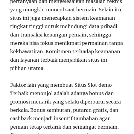
pertanyaan dan menyelesaikan masalah teknis
yang mungkin muncul saat bermain. Selain itu,
situs ini juga menerapkan sistem keamanan
tingkat tinggi untuk melindungi data pribadi
dan transaksi keuangan pemain, sehingga
mereka bisa fokus menikmati permainan tanpa
kekhawatiran. Komitmen terhadap keamanan
dan layanan terbaik menjadikan situs ini
pilihan utama.
Faktor lain yang membuat Situs Slot demo
Terbaik menonjol adalah adanya bonus dan
promosi menarik yang selalu diperbarui secara
berkala. Bonus sambutan, putaran gratis, dan
cashback menjadi insentif tambahan agar
pemain tetap tertarik dan semangat bermain.