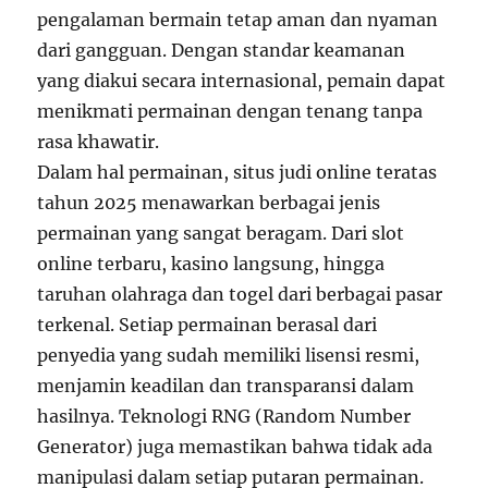
pengalaman bermain tetap aman dan nyaman
dari gangguan. Dengan standar keamanan
yang diakui secara internasional, pemain dapat
menikmati permainan dengan tenang tanpa
rasa khawatir.
Dalam hal permainan, situs judi online teratas
tahun 2025 menawarkan berbagai jenis
permainan yang sangat beragam. Dari slot
online terbaru, kasino langsung, hingga
taruhan olahraga dan togel dari berbagai pasar
terkenal. Setiap permainan berasal dari
penyedia yang sudah memiliki lisensi resmi,
menjamin keadilan dan transparansi dalam
hasilnya. Teknologi RNG (Random Number
Generator) juga memastikan bahwa tidak ada
manipulasi dalam setiap putaran permainan.