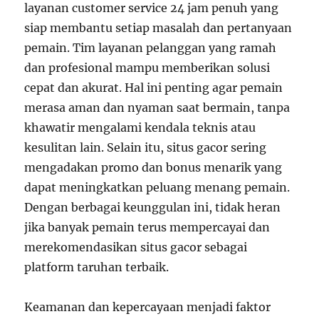
layanan customer service 24 jam penuh yang
siap membantu setiap masalah dan pertanyaan
pemain. Tim layanan pelanggan yang ramah
dan profesional mampu memberikan solusi
cepat dan akurat. Hal ini penting agar pemain
merasa aman dan nyaman saat bermain, tanpa
khawatir mengalami kendala teknis atau
kesulitan lain. Selain itu, situs gacor sering
mengadakan promo dan bonus menarik yang
dapat meningkatkan peluang menang pemain.
Dengan berbagai keunggulan ini, tidak heran
jika banyak pemain terus mempercayai dan
merekomendasikan situs gacor sebagai
platform taruhan terbaik.
Keamanan dan kepercayaan menjadi faktor