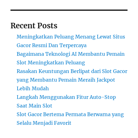
Recent Posts
Meningkatkan Peluang Menang Lewat Situs
Gacor Resmi Dan Terpercaya
Bagaimana Teknologi AI Membantu Pemain
Slot Meningkatkan Peluang
Rasakan Keuntungan Berlipat dari Slot Gacor
yang Membantu Pemain Meraih Jackpot
Lebih Mudah
Langkah Menggunakan Fitur Auto-Stop
Saat Main Slot
Slot Gacor Bertema Permata Berwarna yang
Selalu Menjadi Favorit