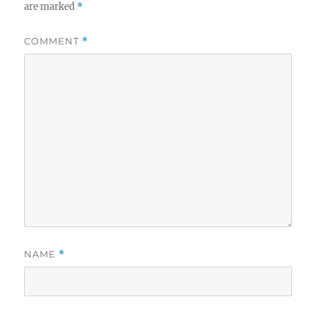
are marked
*
COMMENT
*
NAME
*