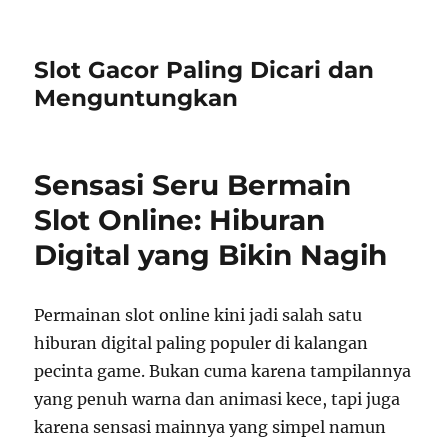
Slot Gacor Paling Dicari dan
Menguntungkan
Sensasi Seru Bermain
Slot Online: Hiburan
Digital yang Bikin Nagih
Permainan slot online kini jadi salah satu
hiburan digital paling populer di kalangan
pecinta game. Bukan cuma karena tampilannya
yang penuh warna dan animasi kece, tapi juga
karena sensasi mainnya yang simpel namun