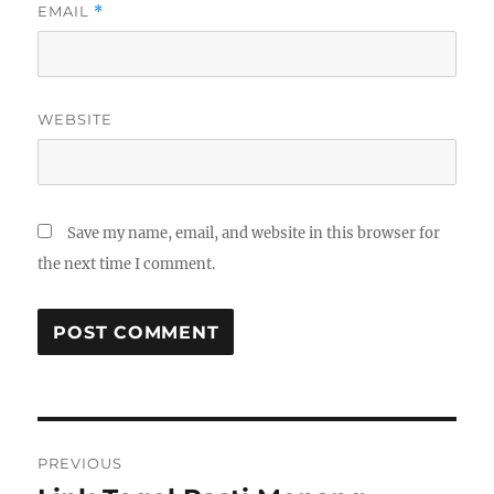
EMAIL
*
WEBSITE
Save my name, email, and website in this browser for
the next time I comment.
Post
PREVIOUS
navigation