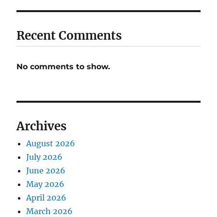
Recent Comments
No comments to show.
Archives
August 2026
July 2026
June 2026
May 2026
April 2026
March 2026