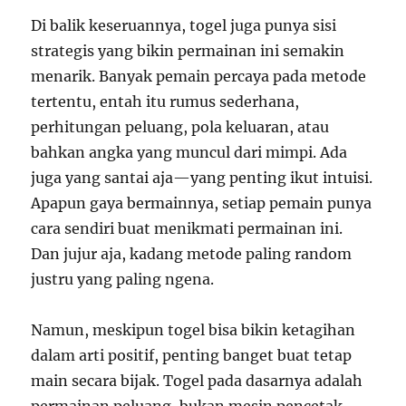
Di balik keseruannya, togel juga punya sisi
strategis yang bikin permainan ini semakin
menarik. Banyak pemain percaya pada metode
tertentu, entah itu rumus sederhana,
perhitungan peluang, pola keluaran, atau
bahkan angka yang muncul dari mimpi. Ada
juga yang santai aja—yang penting ikut intuisi.
Apapun gaya bermainnya, setiap pemain punya
cara sendiri buat menikmati permainan ini.
Dan jujur aja, kadang metode paling random
justru yang paling ngena.
Namun, meskipun togel bisa bikin ketagihan
dalam arti positif, penting banget buat tetap
main secara bijak. Togel pada dasarnya adalah