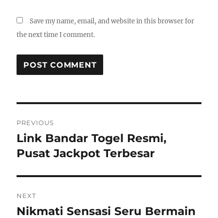
Save my name, email, and website in this browser for
the next time I comment.
Post
PREVIOUS
navigation
Link Bandar Togel Resmi,
Previous
post:
Pusat Jackpot Terbesar
NEXT
Nikmati Sensasi Seru Bermain
Next