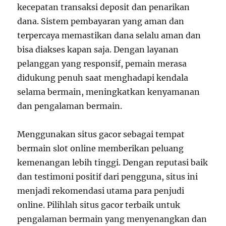
kecepatan transaksi deposit dan penarikan
dana. Sistem pembayaran yang aman dan
terpercaya memastikan dana selalu aman dan
bisa diakses kapan saja. Dengan layanan
pelanggan yang responsif, pemain merasa
didukung penuh saat menghadapi kendala
selama bermain, meningkatkan kenyamanan
dan pengalaman bermain.
Menggunakan situs gacor sebagai tempat
bermain slot online memberikan peluang
kemenangan lebih tinggi. Dengan reputasi baik
dan testimoni positif dari pengguna, situs ini
menjadi rekomendasi utama para penjudi
online. Pilihlah situs gacor terbaik untuk
pengalaman bermain yang menyenangkan dan