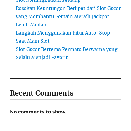
Slot Meningkatkan Peluang
Rasakan Keuntungan Berlipat dari Slot Gacor
yang Membantu Pemain Meraih Jackpot
Lebih Mudah
Langkah Menggunakan Fitur Auto-Stop
Saat Main Slot
Slot Gacor Bertema Permata Berwarna yang
Selalu Menjadi Favorit
Recent Comments
No comments to show.