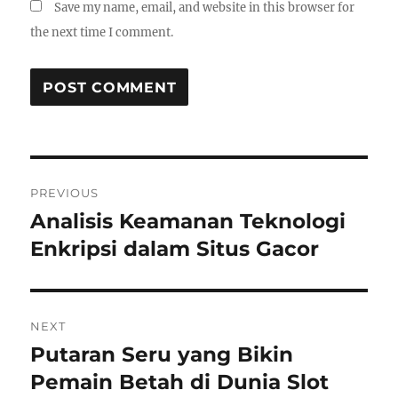
Save my name, email, and website in this browser for
the next time I comment.
Post
PREVIOUS
navigation
Analisis Keamanan Teknologi
Previous
post:
Enkripsi dalam Situs Gacor
NEXT
Putaran Seru yang Bikin
Next
post:
Pemain Betah di Dunia Slot