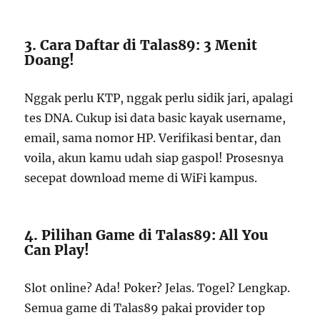
3. Cara Daftar di Talas89: 3 Menit
Doang!
Nggak perlu KTP, nggak perlu sidik jari, apalagi
tes DNA. Cukup isi data basic kayak username,
email, sama nomor HP. Verifikasi bentar, dan
voila, akun kamu udah siap gaspol! Prosesnya
secepat download meme di WiFi kampus.
4. Pilihan Game di Talas89: All You
Can Play!
Slot online? Ada! Poker? Jelas. Togel? Lengkap.
Semua game di Talas89 pakai provider top