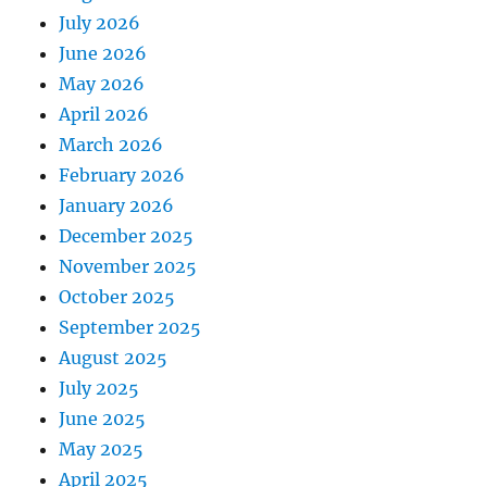
July 2026
June 2026
May 2026
April 2026
March 2026
February 2026
January 2026
December 2025
November 2025
October 2025
September 2025
August 2025
July 2025
June 2025
May 2025
April 2025