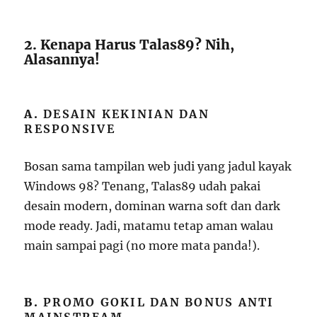
2. Kenapa Harus Talas89? Nih,
Alasannya!
A.
DESAIN KEKINIAN DAN
RESPONSIVE
Bosan sama tampilan web judi yang jadul kayak
Windows 98? Tenang, Talas89 udah pakai
desain modern, dominan warna soft dan dark
mode ready. Jadi, matamu tetap aman walau
main sampai pagi (no more mata panda!).
B.
PROMO GOKIL DAN BONUS ANTI