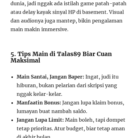
dunia, jadi nggak ada istilah game patah-patah
atau delay kayak sinyal HP di basement. Visual
dan audionya juga mantep, bikin pengalaman
main makin immersive.
5. Tips Main di Talas89 Biar Cuan
Maksimal
Main Santai, Jangan Baper:
Ingat, judi itu
hiburan, bukan pelarian dari skripsi yang
nggak kelar-kelar.
Manfaatin Bonus:
Jangan lupa klaim bonus,
lumayan buat nambah saldo.
Jangan Lupa Limit:
Main boleh, tapi dompet
tetap prioritas. Atur budget, biar tetap aman
di akhir bulan.