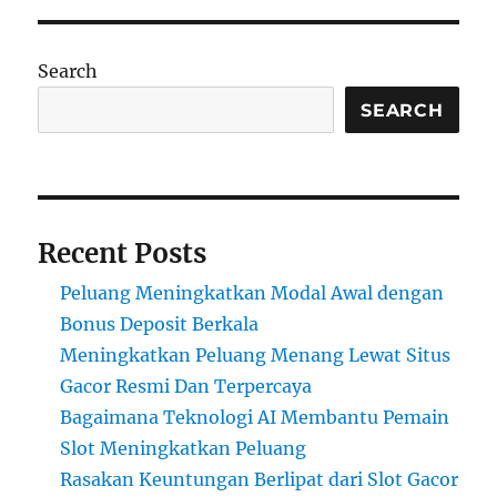
Judi
Onlin
Kekini
Search
yang
Bikin
SEARCH
Gen
Z
Auto
Sultan
Main
Recent Posts
Cuan
Tanpa
Peluang Meningkatkan Modal Awal dengan
Drama
Bonus Deposit Berkala
Meningkatkan Peluang Menang Lewat Situs
Gacor Resmi Dan Terpercaya
Bagaimana Teknologi AI Membantu Pemain
Slot Meningkatkan Peluang
Rasakan Keuntungan Berlipat dari Slot Gacor