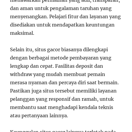
menawarkan permainan yang adil, transparan,
dan aman untuk pengalaman taruhan yang
menyenangkan. Pelajari fitur dan layanan yang
disediakan untuk mendapatkan keuntungan
maksimal.
Selain itu, situs gacor biasanya dilengkapi
dengan berbagai metode pembayaran yang
lengkap dan cepat. Fasilitas deposit dan
withdraw yang mudah membuat pemain
merasa nyaman dan percaya diri saat bermain.
Pastikan juga situs tersebut memiliki layanan
pelanggan yang responsif dan ramah, untuk
membantu saat menghadapi kendala teknis
atau pertanyaan lainnya.