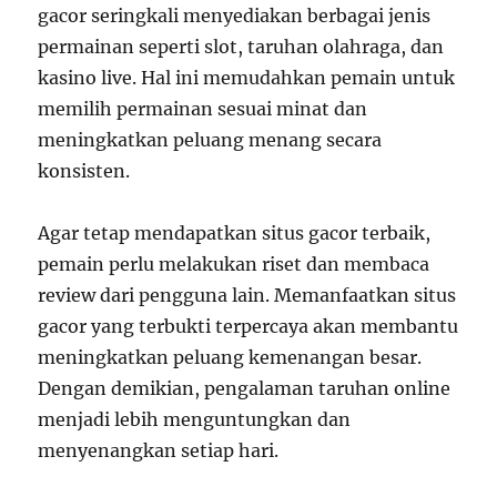
gacor seringkali menyediakan berbagai jenis
permainan seperti slot, taruhan olahraga, dan
kasino live. Hal ini memudahkan pemain untuk
memilih permainan sesuai minat dan
meningkatkan peluang menang secara
konsisten.
Agar tetap mendapatkan situs gacor terbaik,
pemain perlu melakukan riset dan membaca
review dari pengguna lain. Memanfaatkan situs
gacor yang terbukti terpercaya akan membantu
meningkatkan peluang kemenangan besar.
Dengan demikian, pengalaman taruhan online
menjadi lebih menguntungkan dan
menyenangkan setiap hari.