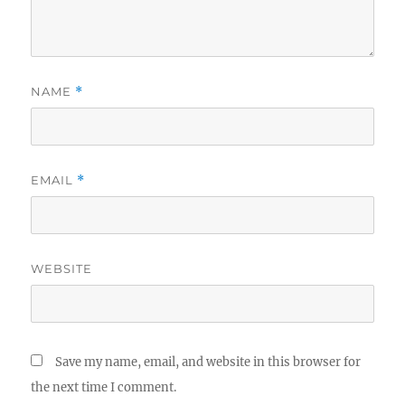
NAME
*
EMAIL
*
WEBSITE
Save my name, email, and website in this browser for
the next time I comment.