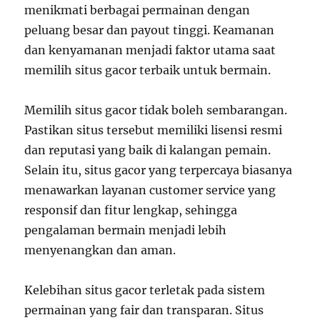
menikmati berbagai permainan dengan
peluang besar dan payout tinggi. Keamanan
dan kenyamanan menjadi faktor utama saat
memilih situs gacor terbaik untuk bermain.
Memilih situs gacor tidak boleh sembarangan.
Pastikan situs tersebut memiliki lisensi resmi
dan reputasi yang baik di kalangan pemain.
Selain itu, situs gacor yang terpercaya biasanya
menawarkan layanan customer service yang
responsif dan fitur lengkap, sehingga
pengalaman bermain menjadi lebih
menyenangkan dan aman.
Kelebihan situs gacor terletak pada sistem
permainan yang fair dan transparan. Situs