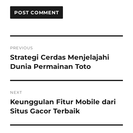
Post
PREVIOUS
navigation
Strategi Cerdas Menjelajahi
Previous
post:
Dunia Permainan Toto
NEXT
Keunggulan Fitur Mobile dari
Next
post:
Situs Gacor Terbaik