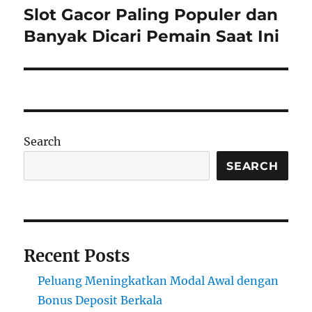
Slot Gacor Paling Populer dan
Next
post:
Banyak Dicari Pemain Saat Ini
Search
SEARCH
Recent Posts
Peluang Meningkatkan Modal Awal dengan
Bonus Deposit Berkala