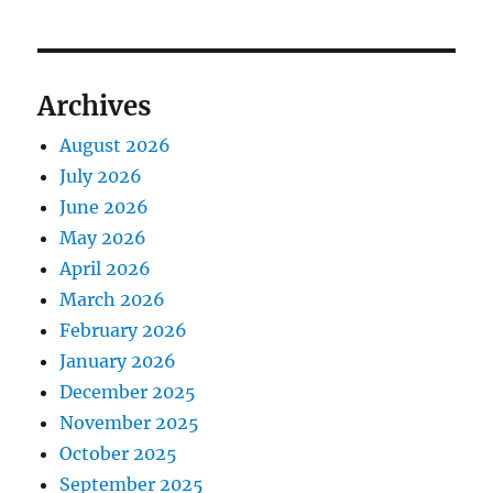
Archives
August 2026
July 2026
June 2026
May 2026
April 2026
March 2026
February 2026
January 2026
December 2025
November 2025
October 2025
September 2025