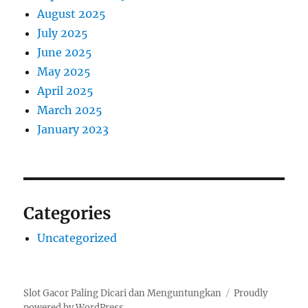
August 2025
July 2025
June 2025
May 2025
April 2025
March 2025
January 2023
Categories
Uncategorized
Slot Gacor Paling Dicari dan Menguntungkan
Proudly
powered by WordPress