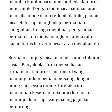
memiliki kombinasi simbol berbeda dan fitur
bonus unik. Dengan membaca panduan atau
mencoba mode demo terlebih dahulu, pemain
bisa lebih siap menghadapi permainan
sungguhan. Ini juga membuat pengalaman
bermain lebih menyenangkan karena tahu
kapan harus bertaruh besar atau menahan diri.
Bermain slot juga bisa menjadi sarana hiburan
sosial. Banyak platform menyediakan
turnamen atau fitur leaderboard yang
memungkinkan pemain bersaing dengan
orang lain secara online. Interaksi ini
menambah keseruan tersendiri karena bisa
menunjukkan siapa yang paling jago dan
beruntung.