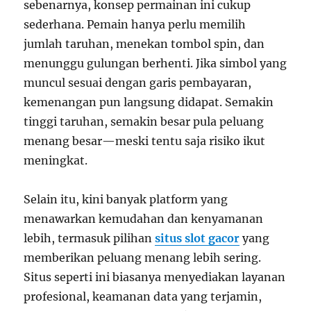
sebenarnya, konsep permainan ini cukup
sederhana. Pemain hanya perlu memilih
jumlah taruhan, menekan tombol spin, dan
menunggu gulungan berhenti. Jika simbol yang
muncul sesuai dengan garis pembayaran,
kemenangan pun langsung didapat. Semakin
tinggi taruhan, semakin besar pula peluang
menang besar—meski tentu saja risiko ikut
meningkat.
Selain itu, kini banyak platform yang
menawarkan kemudahan dan kenyamanan
lebih, termasuk pilihan
situs slot gacor
yang
memberikan peluang menang lebih sering.
Situs seperti ini biasanya menyediakan layanan
profesional, keamanan data yang terjamin,