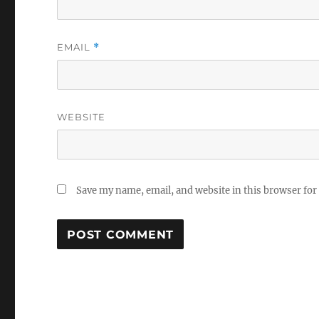
EMAIL
*
WEBSITE
Save my name, email, and website in this browser for