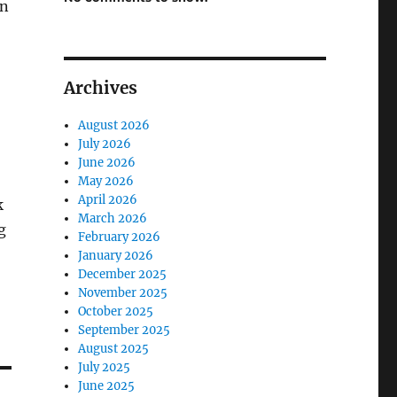
an
Archives
August 2026
July 2026
June 2026
May 2026
April 2026
k
March 2026
g
February 2026
January 2026
December 2025
November 2025
October 2025
September 2025
August 2025
July 2025
June 2025