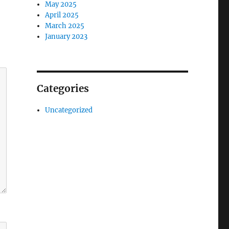
May 2025
April 2025
March 2025
January 2023
Categories
Uncategorized