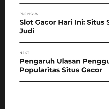
Post
PREVIOUS
navigation
Slot Gacor Hari Ini: Situ
Previous
post:
Judi
NEXT
Pengaruh Ulasan Pengg
Next
post:
Popularitas Situs Gacor