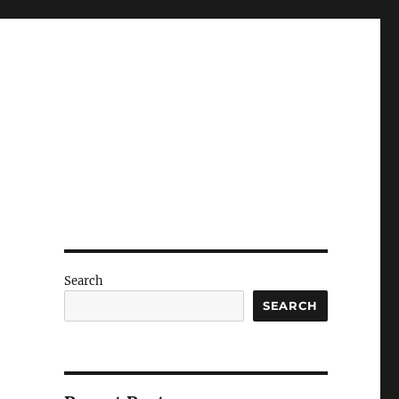
Search
SEARCH