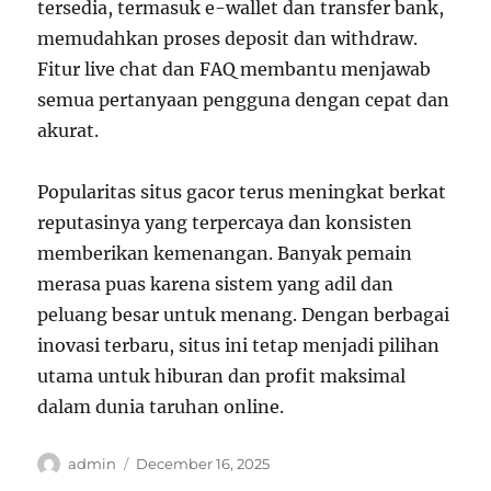
tersedia, termasuk e-wallet dan transfer bank,
memudahkan proses deposit dan withdraw.
Fitur live chat dan FAQ membantu menjawab
semua pertanyaan pengguna dengan cepat dan
akurat.
Popularitas situs gacor terus meningkat berkat
reputasinya yang terpercaya dan konsisten
memberikan kemenangan. Banyak pemain
merasa puas karena sistem yang adil dan
peluang besar untuk menang. Dengan berbagai
inovasi terbaru, situs ini tetap menjadi pilihan
utama untuk hiburan dan profit maksimal
dalam dunia taruhan online.
Author
Posted
admin
December 16, 2025
on