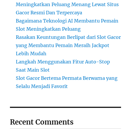
Meningkatkan Peluang Menang Lewat Situs
Gacor Resmi Dan Terpercaya
Bagaimana Teknologi AI Membantu Pemain
Slot Meningkatkan Peluang
Rasakan Keuntungan Berlipat dari Slot Gacor
yang Membantu Pemain Meraih Jackpot
Lebih Mudah
Langkah Menggunakan Fitur Auto-Stop
Saat Main Slot
Slot Gacor Bertema Permata Berwarna yang
Selalu Menjadi Favorit
Recent Comments