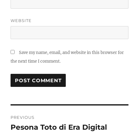
WEBSITE
Save my name, email, and website in this browser for
the next time I comment.
Post
PREVIOUS
navigation
Pesona Toto di Era Digital
Previous
post: