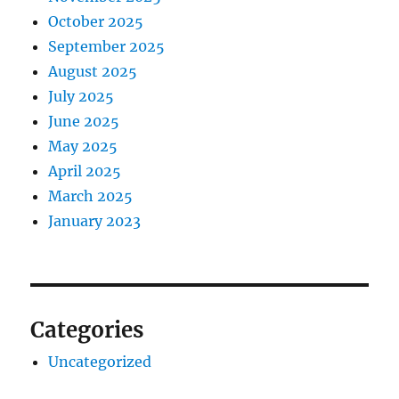
October 2025
September 2025
August 2025
July 2025
June 2025
May 2025
April 2025
March 2025
January 2023
Categories
Uncategorized