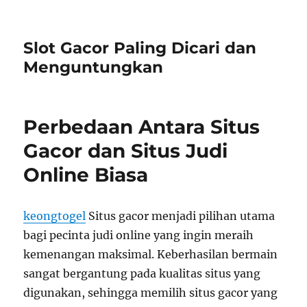
Slot Gacor Paling Dicari dan
Menguntungkan
Perbedaan Antara Situs
Gacor dan Situs Judi
Online Biasa
keongtogel
Situs gacor menjadi pilihan utama
bagi pecinta judi online yang ingin meraih
kemenangan maksimal. Keberhasilan bermain
sangat bergantung pada kualitas situs yang
digunakan, sehingga memilih situs gacor yang