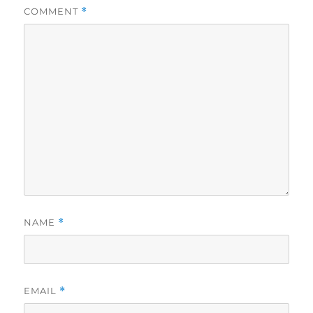
COMMENT
*
NAME
*
EMAIL
*