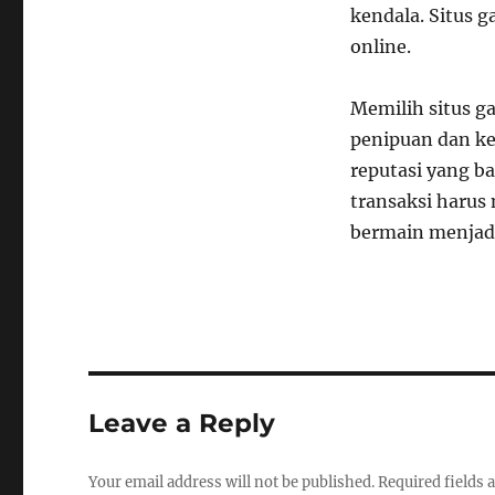
kendala. Situs 
online.
Memilih situs g
penipuan dan ker
reputasi yang b
transaksi harus
bermain menjad
Leave a Reply
Your email address will not be published.
Required fields