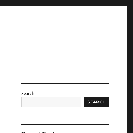
Search
SEARCH