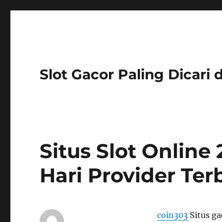
Slot Gacor Paling Dicar
Situs Slot Online
Hari Provider Ter
coin303
Situs ga