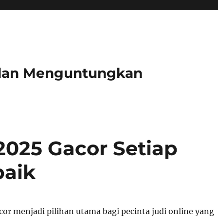
i dan Menguntungkan
 2025 Gacor Setiap
baik
cor menjadi pilihan utama bagi pecinta judi online yang