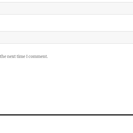
 the next time I comment.