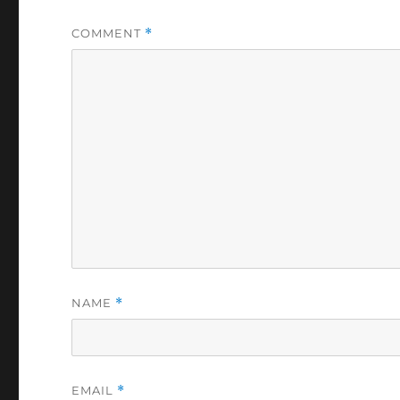
COMMENT
*
NAME
*
EMAIL
*