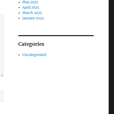
May 2025
April 2025
March 2025
January 2023
Categories
Uncategorized