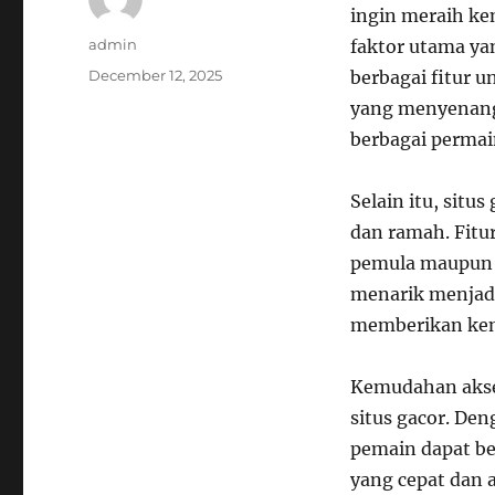
ingin meraih k
Author
admin
faktor utama yan
Posted
December 12, 2025
berbagai fitur 
on
yang menyenang
berbagai permai
Selain itu, sit
dan ramah. Fitu
pemula maupun 
menarik menjadi 
memberikan ken
Kemudahan akses
situs gacor. Den
pemain dapat be
yang cepat dan 