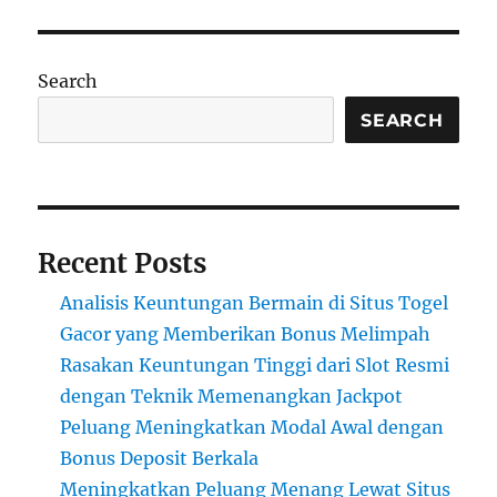
Search
SEARCH
Recent Posts
Analisis Keuntungan Bermain di Situs Togel
Gacor yang Memberikan Bonus Melimpah
Rasakan Keuntungan Tinggi dari Slot Resmi
dengan Teknik Memenangkan Jackpot
Peluang Meningkatkan Modal Awal dengan
Bonus Deposit Berkala
Meningkatkan Peluang Menang Lewat Situs