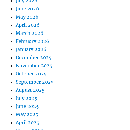
July 2026
June 2026
May 2026
April 2026
March 2026
February 2026
January 2026
December 2025
November 2025
October 2025
September 2025
August 2025
July 2025
June 2025
May 2025
April 2025