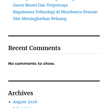
Gacor Resmi Dan Terpercaya
Bagaimana Teknologi AI Membantu Pemain
Slot Meningkatkan Peluang
Recent Comments
No comments to show.
Archives
August 2026