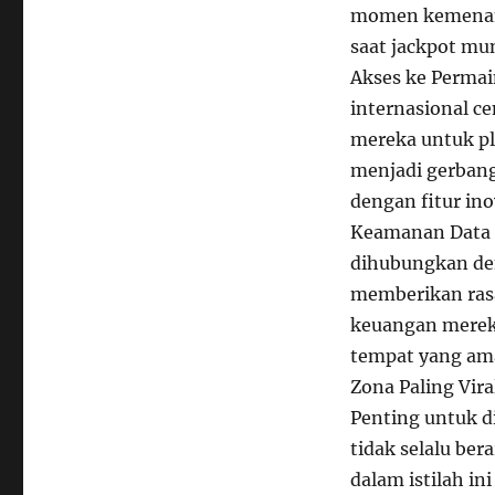
momen kemenanga
saat jackpot mun
Akses ke Permai
internasional 
mereka untuk pl
menjadi gerbang
dengan fitur ino
Keamanan Data y
dihubungkan den
memberikan rasa
keuangan mereka
tempat yang ama
Zona Paling Vira
Penting untuk d
tidak selalu ber
dalam istilah in