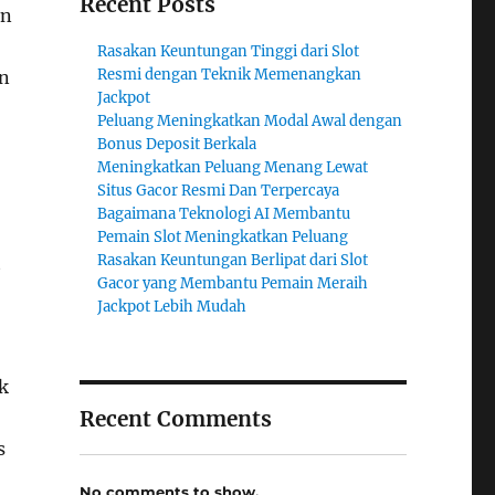
Recent Posts
an
Rasakan Keuntungan Tinggi dari Slot
Resmi dengan Teknik Memenangkan
an
Jackpot
Peluang Meningkatkan Modal Awal dengan
Bonus Deposit Berkala
Meningkatkan Peluang Menang Lewat
Situs Gacor Resmi Dan Terpercaya
Bagaimana Teknologi AI Membantu
Pemain Slot Meningkatkan Peluang
Rasakan Keuntungan Berlipat dari Slot
t
Gacor yang Membantu Pemain Meraih
Jackpot Lebih Mudah
k
Recent Comments
s
No comments to show.