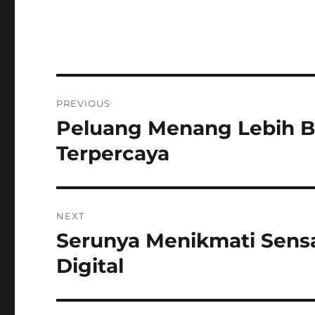
Post
PREVIOUS
navigation
Peluang Menang Lebih Be
Previous
post:
Terpercaya
NEXT
Serunya Menikmati Sensas
Next
post:
Digital