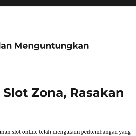
i dan Menguntungkan
 Slot Zona, Rasakan
nan slot online telah mengalami perkembangan yang