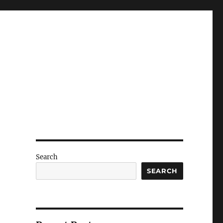
Search
SEARCH