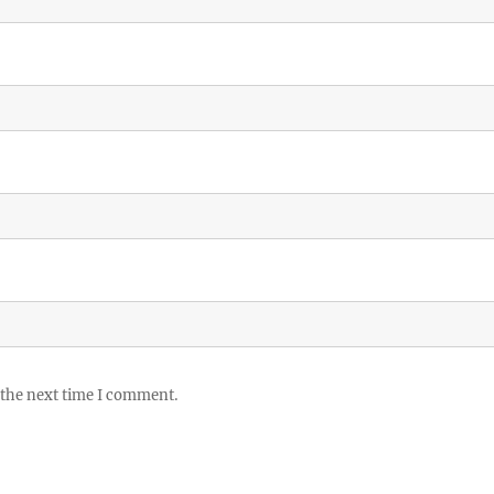
 the next time I comment.