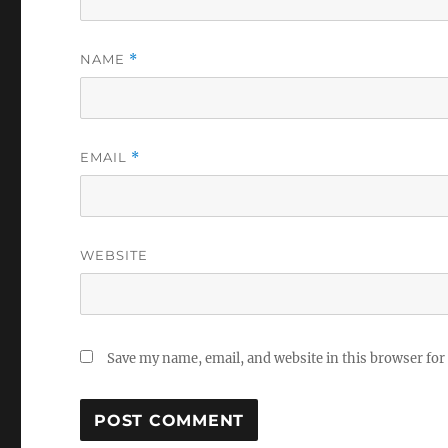
NAME
*
EMAIL
*
WEBSITE
Save my name, email, and website in this browser for