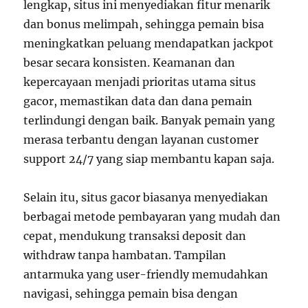
lengkap, situs ini menyediakan fitur menarik
dan bonus melimpah, sehingga pemain bisa
meningkatkan peluang mendapatkan jackpot
besar secara konsisten. Keamanan dan
kepercayaan menjadi prioritas utama situs
gacor, memastikan data dan dana pemain
terlindungi dengan baik. Banyak pemain yang
merasa terbantu dengan layanan customer
support 24/7 yang siap membantu kapan saja.
Selain itu, situs gacor biasanya menyediakan
berbagai metode pembayaran yang mudah dan
cepat, mendukung transaksi deposit dan
withdraw tanpa hambatan. Tampilan
antarmuka yang user-friendly memudahkan
navigasi, sehingga pemain bisa dengan