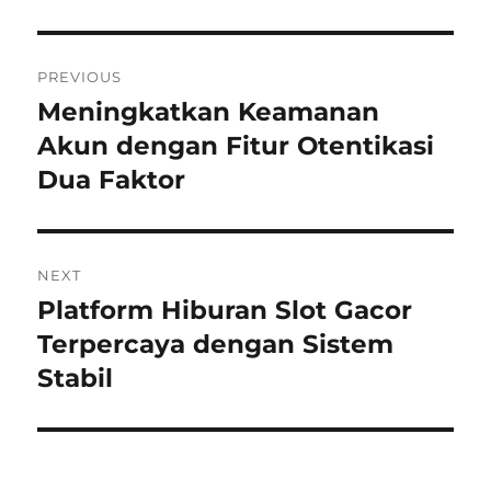
Post
PREVIOUS
navigation
Meningkatkan Keamanan
Previous
post:
Akun dengan Fitur Otentikasi
Dua Faktor
NEXT
Platform Hiburan Slot Gacor
Next
post:
Terpercaya dengan Sistem
Stabil