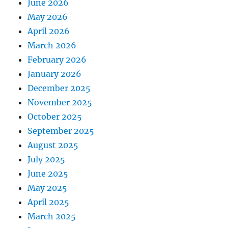
June 2026
May 2026
April 2026
March 2026
February 2026
January 2026
December 2025
November 2025
October 2025
September 2025
August 2025
July 2025
June 2025
May 2025
April 2025
March 2025