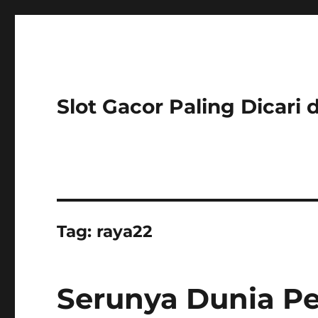
Slot Gacor Paling Dicar
Tag:
raya22
Serunya Dunia Pe