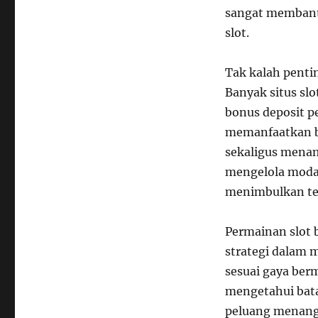
sangat membant
slot.
Tak kalah pentin
Banyak situs sl
bonus deposit p
memanfaatkan b
sekaligus mena
mengelola moda
menimbulkan tek
Permainan slot 
strategi dalam 
sesuai gaya ber
mengetahui bata
peluang menang.