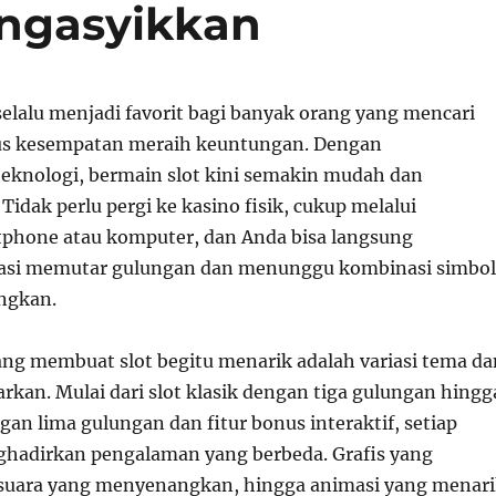
ngasyikkan
selalu menjadi favorit bagi banyak orang yang mencari
gus kesempatan meraih keuntungan. Dengan
knologi, bermain slot kini semakin mudah dan
dak perlu pergi ke kasino fisik, cukup melalui
phone atau komputer, dan Anda bisa langsung
asi memutar gulungan dan menunggu kombinasi simbol
ngkan.
yang membuat slot begitu menarik adalah variasi tema da
arkan. Mulai dari slot klasik dengan tiga gulungan hingg
an lima gulungan dan fitur bonus interaktif, setiap
hadirkan pengalaman yang berbeda. Grafis yang
suara yang menyenangkan, hingga animasi yang menari