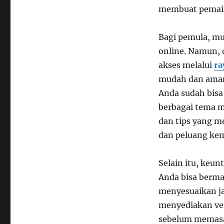
membuat pemain
Bagi pemula, mu
online. Namun, 
akses melalui
ra
mudah dan aman
Anda sudah bisa
berbagai tema m
dan tips yang m
dan peluang ke
Selain itu, keun
Anda bisa berma
menyesuaikan ja
menyediakan ver
sebelum memasa