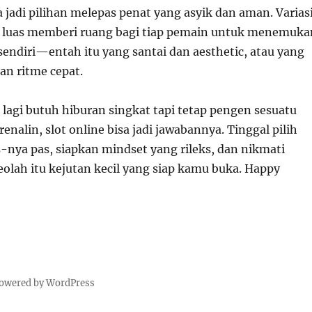
sa jadi pilihan melepas penat yang asyik dan aman. Varias
 luas memberi ruang bagi tiap pemain untuk menemuka
sendiri—entah itu yang santai dan aesthetic, atau yang
an ritme cepat.
 lagi butuh hiburan singkat tapi tetap pengen sesuatu
nalin, slot online bisa jadi jawabannya. Tinggal pilih
-nya pas, siapkan mindset yang rileks, dan nikmati
eolah itu kejutan kecil yang siap kamu buka. Happy
powered by WordPress