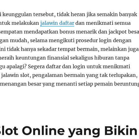
 keunggulan tersebut, tidak heran jika semakin banyak
untuk melakukan
jalawin daftar
dan menikmati semua
sempatan mendapatkan bonus menarik dan jackpot besa
ngan mudah, selama mengikuti prosedur login dengan
 ini tidak hanya sekadar tempat bermain, melainkan juga
eraih keuntungan finansial sekaligus hiburan tanpa
ggu apalagi? Segera daftar dan login untuk menikmati
i jalawin slot, pengalaman bermain yang tak terlupakan,
emenangan besar yang menanti setiap pemain beruntun
lot Online yang Bikin