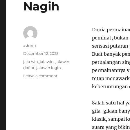
Nagih
Dunia permainan
peminat, bukan 
Author
admin
sensasi putaran 
Posted
December 12, 2025
Buat banyak pem
on
Tags
jala win
,
jalawin
,
jalawin
petualangan sin
daftar
,
jalawin login
permainannya ya
on
Leave a comment
tetap menawark
Sensasi
keberuntungan d
Putaran
Slot
Online
Salah satu hal y
yang
gila-gilaan ban
Bikin
Nagih
klasik, sampai 
suara yang biki