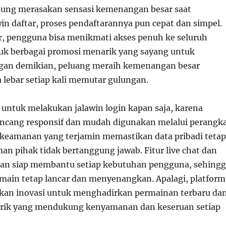
sung merasakan sensasi kemenangan besar saat
in daftar, proses pendaftarannya pun cepat dan simpel.
ar, pengguna bisa menikmati akses penuh ke seluruh
uk berbagai promosi menarik yang sayang untuk
ngan demikian, peluang meraih kemenangan besar
 lebar setiap kali memutar gulungan.
u untuk melakukan jalawin login kapan saja, karena
rancang responsif dan mudah digunakan melalui perangk
 keamanan yang terjamin memastikan data pribadi tetap
an pihak tidak bertanggung jawab. Fitur live chat dan
gan siap membantu setiap kebutuhan pengguna, sehing
ain tetap lancar dan menyenangkan. Apalagi, platform
ukan inovasi untuk menghadirkan permainan terbaru da
arik yang mendukung kenyamanan dan keseruan setiap