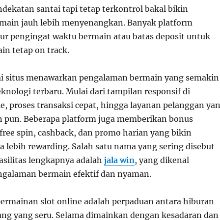
ndekatan santai tapi tetap terkontrol bakal bikin
main jauh lebih menyenangkan. Banyak platform
ur pengingat waktu bermain atau batas deposit untuk
n tetap on track.
gai situs menawarkan pengalaman bermain yang semakin
nologi terbaru. Mulai dari tampilan responsif di
e, proses transaksi cepat, hingga layanan pelanggan ya
n pun. Beberapa platform juga memberikan bonus
free spin, cashback, dan promo harian yang bikin
a lebih rewarding. Salah satu nama yang sering disebut
asilitas lengkapnya adalah
jala win
, yang dikenal
galaman bermain efektif dan nyaman.
permainan slot online adalah perpaduan antara hiburan
ang yang seru. Selama dimainkan dengan kesadaran dan