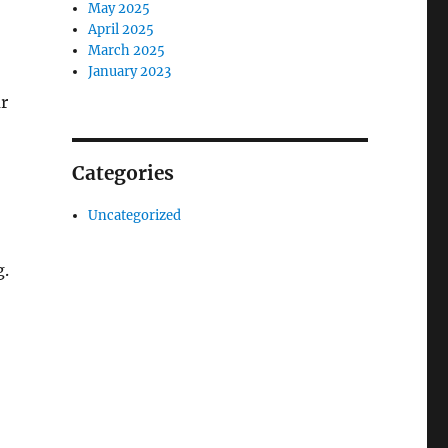
May 2025
April 2025
March 2025
January 2023
r
Categories
Uncategorized
g.