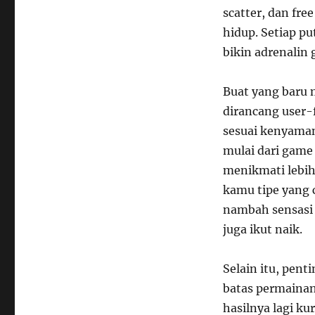
scatter, dan fre
hidup. Setiap p
bikin adrenalin 
Buat yang baru 
dirancang user-f
sesuai kenyaman
mulai dari game
menikmati lebih
kamu tipe yang c
nambah sensasi 
juga ikut naik.
Selain itu, pent
batas permainan
hasilnya lagi k