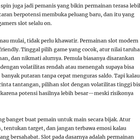
e spin juga jadi pemanis yang bikin permainan terasa lebi
utaran berpotensi membuka peluang baru, dan itu yang
gamers slot selalu on.
mau mulai, tidak perlu khawatir. Permainan slot modern
riendly. Tinggal pilih game yang cocok, atur nilai taruh
an, dan nikmati alurnya. Pemula biasanya disarankan
 dengan volatilitas rendah atau menengah supaya bisa
 banyak putaran tanpa cepat menguras saldo. Tapi kalau
inta tantangan, pilihan slot dengan volatilitas tinggi bi
karena potensi hasilnya lebih besar—meski risikonya
ing banget buat pemain untuk main secara bijak. Atur
, tentukan target, dan jangan terbawa emosi kalau
urang bersahabat. Slot pada dasarnya adalah permainan