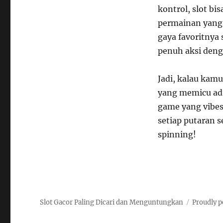
kontrol, slot bi
permainan yang
gaya favoritnya 
penuh aksi deng
Jadi, kalau kamu
yang memicu adre
game yang vibes
setiap putaran s
spinning!
Slot Gacor Paling Dicari dan Menguntungkan
Proudly 