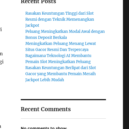
Recent Posts
Rasakan Keuntungan Tinggi dari Slot
Resmi dengan Teknik Memenangkan
Jackpot
i
Peluang Meningkatkan Modal Awal dengan
Bonus Deposit Berkala
Meningkatkan Peluang Menang Lewat
Situs Gacor Resmi Dan Terpercaya
in
Bagaimana Teknologi AI Membantu
gi
Pemain Slot Meningkatkan Peluang
Rasakan Keuntungan Berlipat dari Slot
Gacor yang Membantu Pemain Meraih
Jackpot Lebih Mudah
Recent Comments
a
No comments to show.