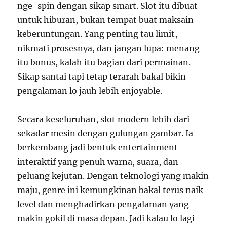
nge-spin dengan sikap smart. Slot itu dibuat
untuk hiburan, bukan tempat buat maksain
keberuntungan. Yang penting tau limit,
nikmati prosesnya, dan jangan lupa: menang
itu bonus, kalah itu bagian dari permainan.
Sikap santai tapi tetap terarah bakal bikin
pengalaman lo jauh lebih enjoyable.
Secara keseluruhan, slot modern lebih dari
sekadar mesin dengan gulungan gambar. Ia
berkembang jadi bentuk entertainment
interaktif yang penuh warna, suara, dan
peluang kejutan. Dengan teknologi yang makin
maju, genre ini kemungkinan bakal terus naik
level dan menghadirkan pengalaman yang
makin gokil di masa depan. Jadi kalau lo lagi