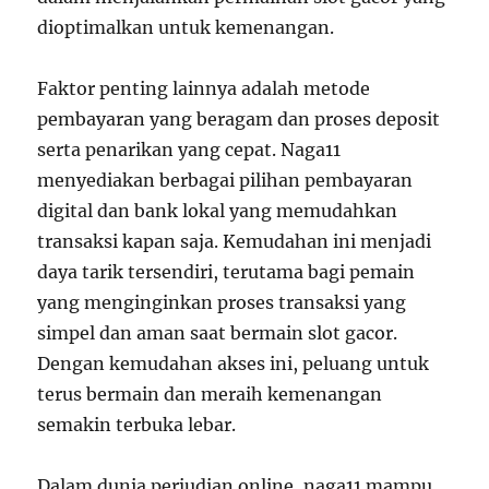
dioptimalkan untuk kemenangan.
Faktor penting lainnya adalah metode
pembayaran yang beragam dan proses deposit
serta penarikan yang cepat. Naga11
menyediakan berbagai pilihan pembayaran
digital dan bank lokal yang memudahkan
transaksi kapan saja. Kemudahan ini menjadi
daya tarik tersendiri, terutama bagi pemain
yang menginginkan proses transaksi yang
simpel dan aman saat bermain slot gacor.
Dengan kemudahan akses ini, peluang untuk
terus bermain dan meraih kemenangan
semakin terbuka lebar.
Dalam dunia perjudian online, naga11 mampu