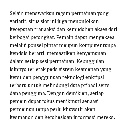
Selain menawarkan ragam permainan yang
variatif, situs slot ini juga menonjolkan
kecepatan transaksi dan kemudahan akses dari
berbagai perangkat. Pemain dapat mengakses
melalui ponsel pintar maupun komputer tanpa
kendala berarti, memastikan kenyamanan
dalam setiap sesi permainan. Keunggulan
lainnya terletak pada sistem keamanan yang
ketat dan penggunaan teknologi enkripsi
terbaru untuk melindungi data pribadi serta
dana pengguna. Dengan demikian, setiap
pemain dapat fokus menikmati sensasi
permainan tanpa perlu khawatir akan
keamanan dan kerahasiaan informasi mereka.