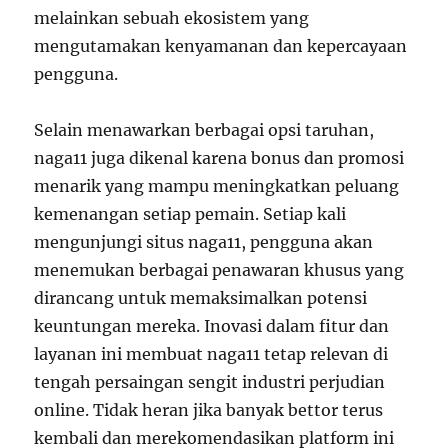
melainkan sebuah ekosistem yang
mengutamakan kenyamanan dan kepercayaan
pengguna.
Selain menawarkan berbagai opsi taruhan,
naga11 juga dikenal karena bonus dan promosi
menarik yang mampu meningkatkan peluang
kemenangan setiap pemain. Setiap kali
mengunjungi situs naga11, pengguna akan
menemukan berbagai penawaran khusus yang
dirancang untuk memaksimalkan potensi
keuntungan mereka. Inovasi dalam fitur dan
layanan ini membuat naga11 tetap relevan di
tengah persaingan sengit industri perjudian
online. Tidak heran jika banyak bettor terus
kembali dan merekomendasikan platform ini