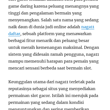
Deposit
game daring karena peluang menangnya yang
Super
tinggi dan pengalaman bermain yang
Cepat
menyenangkan. Salah satu nama yang sedang
naik daun di dunia judi online adalah
naga11
daftar
, sebuah platform yang menawarkan
berbagai fitur menarik dan peluang besar
untuk meraih kemenangan maksimal. Dengan
sistem yang didesain ramah pengguna, naga11
mampu memenuhi harapan para pemain yang
mencari sensasi berbeda saat bermain slot.
Keunggulan utama dari naga11 terletak pada
reputasinya sebagai situs yang menyediakan
permainan slot gacor. Istilah ini merujuk pada
permainan yang sedang dalam kondisi
menguntungkan dan sering memberikan