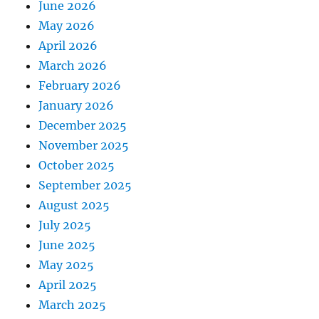
June 2026
May 2026
April 2026
March 2026
February 2026
January 2026
December 2025
November 2025
October 2025
September 2025
August 2025
July 2025
June 2025
May 2025
April 2025
March 2025