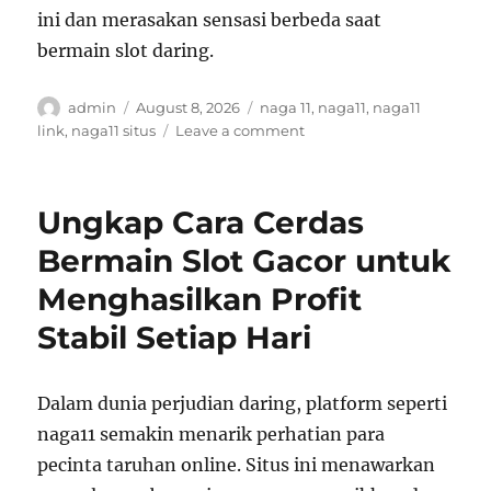
ini dan merasakan sensasi berbeda saat
bermain slot daring.
Author
Posted
Tags
admin
August 8, 2026
naga 11
,
naga11
,
naga11
on
on
link
,
naga11 situs
Leave a comment
Rasakan
Keuntungan
Tinggi
Ungkap Cara Cerdas
dari
Slot
Bermain Slot Gacor untuk
Resmi
Menghasilkan Profit
dengan
Teknik
Stabil Setiap Hari
Memenangkan
Jackpot
Dalam dunia perjudian daring, platform seperti
naga11 semakin menarik perhatian para
pecinta taruhan online. Situs ini menawarkan