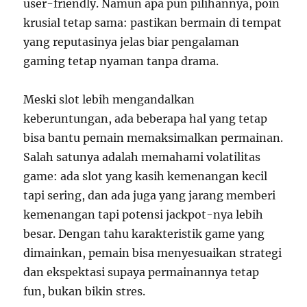
user-friendly. Namun apa pun pilihannya, poin
krusial tetap sama: pastikan bermain di tempat
yang reputasinya jelas biar pengalaman
gaming tetap nyaman tanpa drama.
Meski slot lebih mengandalkan
keberuntungan, ada beberapa hal yang tetap
bisa bantu pemain memaksimalkan permainan.
Salah satunya adalah memahami volatilitas
game: ada slot yang kasih kemenangan kecil
tapi sering, dan ada juga yang jarang memberi
kemenangan tapi potensi jackpot-nya lebih
besar. Dengan tahu karakteristik game yang
dimainkan, pemain bisa menyesuaikan strategi
dan ekspektasi supaya permainannya tetap
fun, bukan bikin stres.