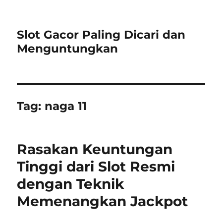
Slot Gacor Paling Dicari dan
Menguntungkan
Tag:
naga 11
Rasakan Keuntungan
Tinggi dari Slot Resmi
dengan Teknik
Memenangkan Jackpot