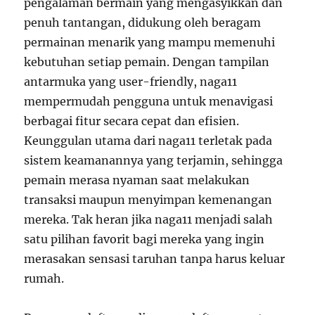
pengalaman bermain yang mengasyikkan dan
penuh tantangan, didukung oleh beragam
permainan menarik yang mampu memenuhi
kebutuhan setiap pemain. Dengan tampilan
antarmuka yang user-friendly, naga11
mempermudah pengguna untuk menavigasi
berbagai fitur secara cepat dan efisien.
Keunggulan utama dari naga11 terletak pada
sistem keamanannya yang terjamin, sehingga
pemain merasa nyaman saat melakukan
transaksi maupun menyimpan kemenangan
mereka. Tak heran jika naga11 menjadi salah
satu pilihan favorit bagi mereka yang ingin
merasakan sensasi taruhan tanpa harus keluar
rumah.