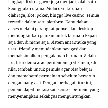
lengkap di situs gacor juga menjadi salah satu
keunggulan utama. Mulai dari taruhan
olahraga, slot, poker, hingga live casino, semua
tersedia dalam satu platform. Kemudahan
akses melalui perangkat ponsel dan desktop
memungkinkan pemain untuk bermain kapan
saja dan di mana saja. Sistem antarmuka yang
user-friendly memudahkan navigasi dan
memaksimalkan pengalaman bermain. Selain
itu, fitur demo atau permainan gratis menjadi
nilai tambah untuk pemula agar bisa belajar
dan memahami permainan sebelum bertaruh
dengan uang asli. Dengan berbagai fitur ini,
pemain dapat merasakan sensasi bermain yang
menyenangkan sekaligus menguntungkan.