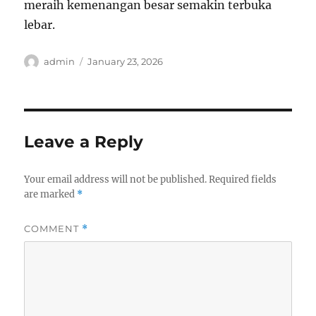
meraih kemenangan besar semakin terbuka
lebar.
Author
Posted
admin
January 23, 2026
on
Leave a Reply
Your email address will not be published.
Required fields
are marked
*
COMMENT
*