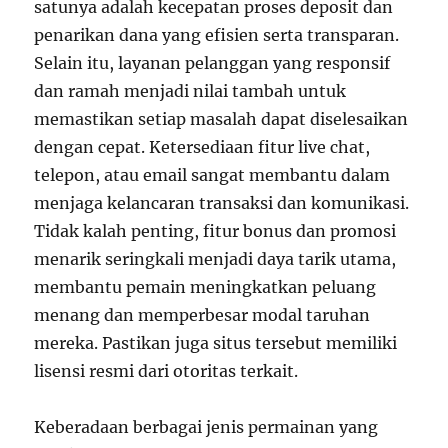
satunya adalah kecepatan proses deposit dan
penarikan dana yang efisien serta transparan.
Selain itu, layanan pelanggan yang responsif
dan ramah menjadi nilai tambah untuk
memastikan setiap masalah dapat diselesaikan
dengan cepat. Ketersediaan fitur live chat,
telepon, atau email sangat membantu dalam
menjaga kelancaran transaksi dan komunikasi.
Tidak kalah penting, fitur bonus dan promosi
menarik seringkali menjadi daya tarik utama,
membantu pemain meningkatkan peluang
menang dan memperbesar modal taruhan
mereka. Pastikan juga situs tersebut memiliki
lisensi resmi dari otoritas terkait.
Keberadaan berbagai jenis permainan yang