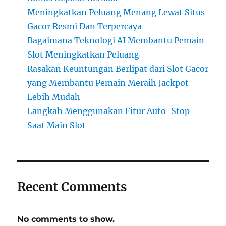
Meningkatkan Peluang Menang Lewat Situs
Gacor Resmi Dan Terpercaya
Bagaimana Teknologi AI Membantu Pemain
Slot Meningkatkan Peluang
Rasakan Keuntungan Berlipat dari Slot Gacor
yang Membantu Pemain Meraih Jackpot
Lebih Mudah
Langkah Menggunakan Fitur Auto-Stop
Saat Main Slot
Recent Comments
No comments to show.