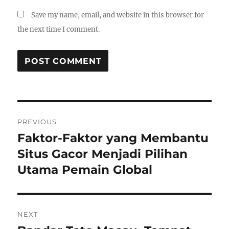
Save my name, email, and website in this browser for
the next time I comment.
Post
PREVIOUS
navigation
Faktor-Faktor yang Membantu
Previous
post:
Situs Gacor Menjadi Pilihan
Utama Pemain Global
NEXT