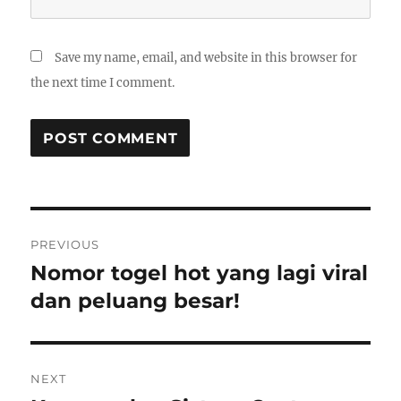
Save my name, email, and website in this browser for
the next time I comment.
Post
PREVIOUS
navigation
Nomor togel hot yang lagi viral
Previous
post:
dan peluang besar!
NEXT