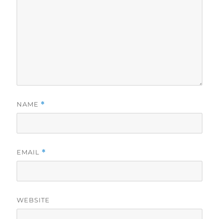
NAME
*
EMAIL
*
WEBSITE