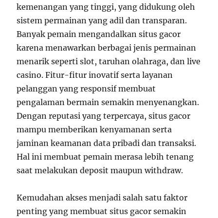
kemenangan yang tinggi, yang didukung oleh
sistem permainan yang adil dan transparan.
Banyak pemain mengandalkan situs gacor
karena menawarkan berbagai jenis permainan
menarik seperti slot, taruhan olahraga, dan live
casino. Fitur-fitur inovatif serta layanan
pelanggan yang responsif membuat
pengalaman bermain semakin menyenangkan.
Dengan reputasi yang terpercaya, situs gacor
mampu memberikan kenyamanan serta
jaminan keamanan data pribadi dan transaksi.
Hal ini membuat pemain merasa lebih tenang
saat melakukan deposit maupun withdraw.
Kemudahan akses menjadi salah satu faktor
penting yang membuat situs gacor semakin