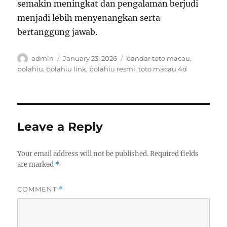
semakin meningkat dan pengalaman berjudi
menjadi lebih menyenangkan serta
bertanggung jawab.
Author
Posted
Tags
admin
January 23, 2026
bandar toto macau
,
on
bolahiu
,
bolahiu link
,
bolahiu resmi
,
toto macau 4d
Leave a Reply
Your email address will not be published.
Required fields
are marked
*
COMMENT
*