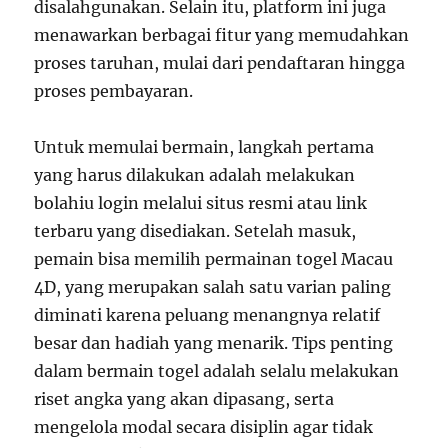
disalahgunakan. Selain itu, platform ini juga
menawarkan berbagai fitur yang memudahkan
proses taruhan, mulai dari pendaftaran hingga
proses pembayaran.
Untuk memulai bermain, langkah pertama
yang harus dilakukan adalah melakukan
bolahiu login melalui situs resmi atau link
terbaru yang disediakan. Setelah masuk,
pemain bisa memilih permainan togel Macau
4D, yang merupakan salah satu varian paling
diminati karena peluang menangnya relatif
besar dan hadiah yang menarik. Tips penting
dalam bermain togel adalah selalu melakukan
riset angka yang akan dipasang, serta
mengelola modal secara disiplin agar tidak