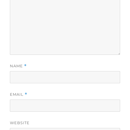
NAME
*
EMAIL
*
WEBSITE