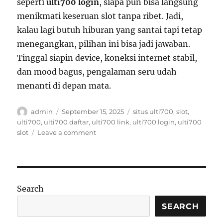
seperti
ulti700 login
, siapa pun bisa langsung
menikmati keseruan slot tanpa ribet. Jadi,
kalau lagi butuh hiburan yang santai tapi tetap
menegangkan, pilihan ini bisa jadi jawaban.
Tinggal siapin device, koneksi internet stabil,
dan mood bagus, pengalaman seru udah
menanti di depan mata.
Author
Posted
Tags
admin
September 15, 2025
situs ulti700
,
slot
,
on
ulti700
,
ulti700 daftar
,
ulti700 link
,
ulti700 login
,
ulti700
on
slot
Leave a comment
Sensasi
Digital
yang
Bikin
Betah
Search
Main
Tanpa
SEARCH
Henti