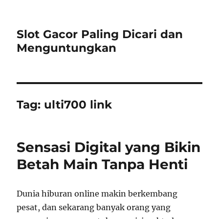
Slot Gacor Paling Dicari dan
Menguntungkan
Tag:
ulti700 link
Sensasi Digital yang Bikin
Betah Main Tanpa Henti
Dunia hiburan online makin berkembang
pesat, dan sekarang banyak orang yang