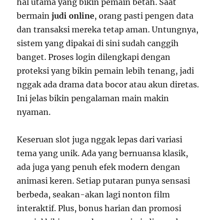
hal utama yang bikin pemain betah. Saat
bermain
judi online
, orang pasti pengen data
dan transaksi mereka tetap aman. Untungnya,
sistem yang dipakai di sini sudah canggih
banget. Proses login dilengkapi dengan
proteksi yang bikin pemain lebih tenang, jadi
nggak ada drama data bocor atau akun diretas.
Ini jelas bikin pengalaman main makin
nyaman.
Keseruan slot juga nggak lepas dari variasi
tema yang unik. Ada yang bernuansa klasik,
ada juga yang penuh efek modern dengan
animasi keren. Setiap putaran punya sensasi
berbeda, seakan-akan lagi nonton film
interaktif. Plus, bonus harian dan promosi