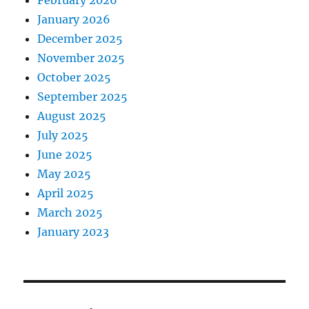
February 2026
January 2026
December 2025
November 2025
October 2025
September 2025
August 2025
July 2025
June 2025
May 2025
April 2025
March 2025
January 2023