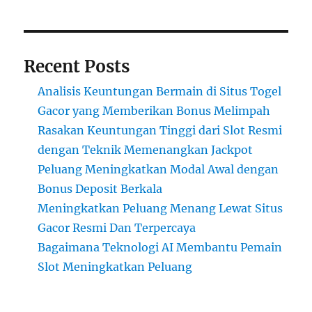
Recent Posts
Analisis Keuntungan Bermain di Situs Togel
Gacor yang Memberikan Bonus Melimpah
Rasakan Keuntungan Tinggi dari Slot Resmi
dengan Teknik Memenangkan Jackpot
Peluang Meningkatkan Modal Awal dengan
Bonus Deposit Berkala
Meningkatkan Peluang Menang Lewat Situs
Gacor Resmi Dan Terpercaya
Bagaimana Teknologi AI Membantu Pemain
Slot Meningkatkan Peluang