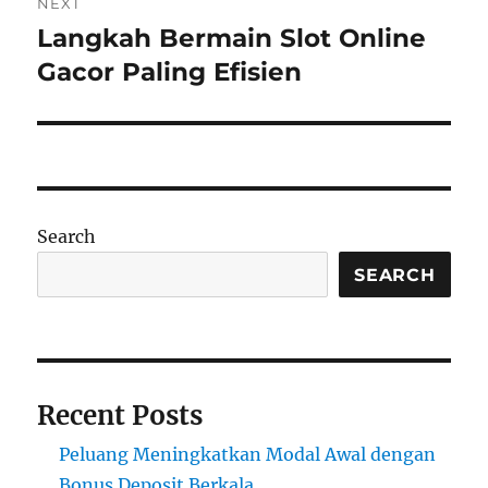
NEXT
Langkah Bermain Slot Online
Next
post:
Gacor Paling Efisien
Search
SEARCH
Recent Posts
Peluang Meningkatkan Modal Awal dengan
Bonus Deposit Berkala