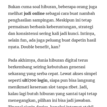
Bukan cuma soal hiburan, beberapa orang juga
melihat
judi online
sebagai cara buat nambah
penghasilan sampingan. Meskipun ini tetap
permainan berbasis keberuntungan, strategi
dan konsistensi sering kali jadi kunci. Intinya,
selain fun, ada juga peluang buat dapetin hasil
nyata. Double benefit, kan?
Pada akhirnya, dunia hiburan digital terus
berkembang seiring kebutuhan generasi
sekarang yang serba cepat. Lewat akses simpel
seperti
ulti700 login
, siapa pun bisa langsung
menikmati keseruan slot tanpa ribet. Jadi,
kalau lagi butuh hiburan yang santai tapi tetap
menegangkan, pilihan ini bisa jadi jawaban.