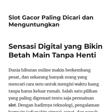
Slot Gacor Paling Dicari dan
Menguntungkan
Sensasi Digital yang Bikin
Betah Main Tanpa Henti
Dunia hiburan online makin berkembang
pesat, dan sekarang banyak orang yang
mencari cara seru untuk mengisi waktu luang
tanpa harus keluar rumah. Salah satu pilihan
yang paling digemari tentu saja permainan
slot
. Dengan hadirnya teknologi, pengalaman