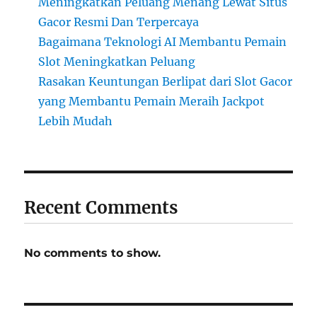
Meningkatkan Peluang Menang Lewat Situs
Gacor Resmi Dan Terpercaya
Bagaimana Teknologi AI Membantu Pemain
Slot Meningkatkan Peluang
Rasakan Keuntungan Berlipat dari Slot Gacor
yang Membantu Pemain Meraih Jackpot
Lebih Mudah
Recent Comments
No comments to show.