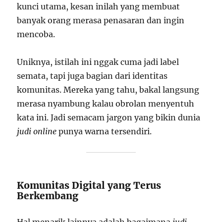
kunci utama, kesan inilah yang membuat
banyak orang merasa penasaran dan ingin
mencoba.
Uniknya, istilah ini nggak cuma jadi label
semata, tapi juga bagian dari identitas
komunitas. Mereka yang tahu, bakal langsung
merasa nyambung kalau obrolan menyentuh
kata ini. Jadi semacam jargon yang bikin dunia
judi online
punya warna tersendiri.
Komunitas Digital yang Terus
Berkembang