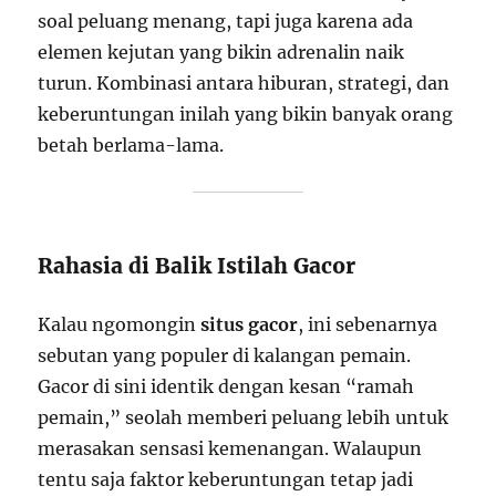
soal peluang menang, tapi juga karena ada
elemen kejutan yang bikin adrenalin naik
turun. Kombinasi antara hiburan, strategi, dan
keberuntungan inilah yang bikin banyak orang
betah berlama-lama.
Rahasia di Balik Istilah Gacor
Kalau ngomongin
situs gacor
, ini sebenarnya
sebutan yang populer di kalangan pemain.
Gacor di sini identik dengan kesan “ramah
pemain,” seolah memberi peluang lebih untuk
merasakan sensasi kemenangan. Walaupun
tentu saja faktor keberuntungan tetap jadi