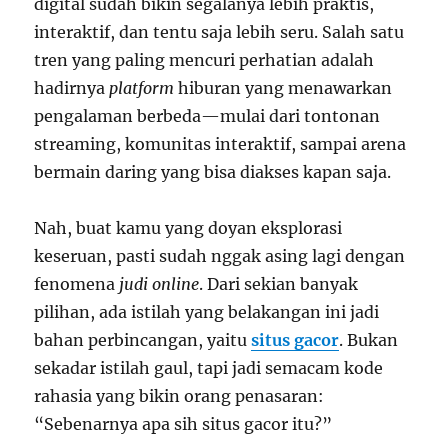
digital sudah bikin segalanya lebih praktis,
interaktif, dan tentu saja lebih seru. Salah satu
tren yang paling mencuri perhatian adalah
hadirnya
platform
hiburan yang menawarkan
pengalaman berbeda—mulai dari tontonan
streaming, komunitas interaktif, sampai arena
bermain daring yang bisa diakses kapan saja.
Nah, buat kamu yang doyan eksplorasi
keseruan, pasti sudah nggak asing lagi dengan
fenomena
judi online
. Dari sekian banyak
pilihan, ada istilah yang belakangan ini jadi
bahan perbincangan, yaitu
situs gacor
. Bukan
sekadar istilah gaul, tapi jadi semacam kode
rahasia yang bikin orang penasaran:
“Sebenarnya apa sih situs gacor itu?”