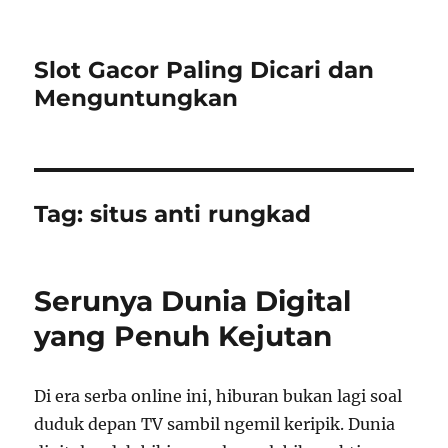
Slot Gacor Paling Dicari dan
Menguntungkan
Tag:
situs anti rungkad
Serunya Dunia Digital
yang Penuh Kejutan
Di era serba online ini, hiburan bukan lagi soal
duduk depan TV sambil ngemil keripik. Dunia