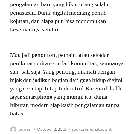
pengalaman baru yang bikin orang selalu
penasaran. Dunia digital memang penuh
kejutan, dan siapa pun bisa menemukan
keseruannya sendiri.
Mau jadi penonton, pemain, atau sekadar
penikmat cerita seru dari komunitas, semuanya
sah-sah saja. Yang penting, nikmati dengan
bijak dan jadikan bagian dari gaya hidup digital
yang seru tapi tetap terkontrol. Karena di balik
layar smartphone yang mungil itu, dunia
hiburan modern siap kasih pengalaman tanpa
batas.
Author
Posted
Tags
admin
October 2, 2025
judi online
,
situs anti