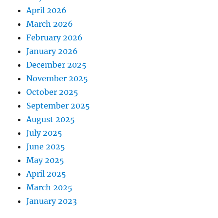
April 2026
March 2026
February 2026
January 2026
December 2025
November 2025
October 2025
September 2025
August 2025
July 2025
June 2025
May 2025
April 2025
March 2025
January 2023