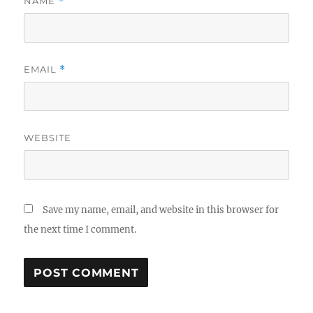
NAME
*
EMAIL
*
WEBSITE
Save my name, email, and website in this browser for
the next time I comment.