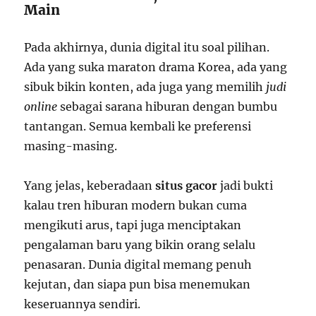
Main
Pada akhirnya, dunia digital itu soal pilihan.
Ada yang suka maraton drama Korea, ada yang
sibuk bikin konten, ada juga yang memilih
judi
online
sebagai sarana hiburan dengan bumbu
tantangan. Semua kembali ke preferensi
masing-masing.
Yang jelas, keberadaan
situs gacor
jadi bukti
kalau tren hiburan modern bukan cuma
mengikuti arus, tapi juga menciptakan
pengalaman baru yang bikin orang selalu
penasaran. Dunia digital memang penuh
kejutan, dan siapa pun bisa menemukan
keseruannya sendiri.