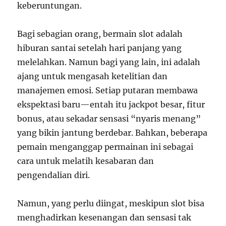
keberuntungan.
Bagi sebagian orang, bermain slot adalah
hiburan santai setelah hari panjang yang
melelahkan. Namun bagi yang lain, ini adalah
ajang untuk mengasah ketelitian dan
manajemen emosi. Setiap putaran membawa
ekspektasi baru—entah itu jackpot besar, fitur
bonus, atau sekadar sensasi “nyaris menang”
yang bikin jantung berdebar. Bahkan, beberapa
pemain menganggap permainan ini sebagai
cara untuk melatih kesabaran dan
pengendalian diri.
Namun, yang perlu diingat, meskipun slot bisa
menghadirkan kesenangan dan sensasi tak