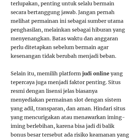
terlupakan, penting untuk selalu bermain
secara bertanggung jawab. Jangan pernah
melihat permainan ini sebagai sumber utama
penghasilan, melainkan sebagai hiburan yang
menyenangkan. Batas waktu dan anggaran
perlu ditetapkan sebelum bermain agar
kesenangan tidak berubah menjadi beban.
Selain itu, memilih platform
judi online
yang
tepercaya juga menjadi faktor penting. Situs
resmi dengan lisensi jelas biasanya
menyediakan permainan slot dengan sistem
yang adil, transparan, dan aman. Hindari situs
yang mencurigakan atau menawarkan iming-
iming berlebihan, karena bisa jadi di balik
bonus besar tersebut ada risiko keamanan yang