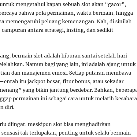
 untuk mengetahui kapan sebuah slot akan “gacor”,
ercaya bahwa pola permainan, waktu bermain, hingga
bisa memengaruhi peluang kemenangan. Nah, di sinilah
 campuran antara strategi, insting, dan sedikit
ang, bermain slot adalah hiburan santai setelah hari
lelahkan. Namun bagi yang lain, ini adalah ajang untuk
itian dan manajemen emosi. Setiap putaran membawa
entah itu jackpot besar, fitur bonus, atau sekadar
 menang” yang bikin jantung berdebar. Bahkan, beberap
ap permainan ini sebagai cara untuk melatih kesabar
 diri.
lu diingat, meskipun slot bisa menghadirkan
sensasi tak terlupakan, penting untuk selalu bermain