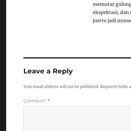
memutar gulunga
ekspektasi, dan 
justru jadi mo
Leave a Reply
Your email address will not be published.
Required fields
COMMENT
*