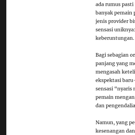
ada rumus pasti
banyak pemain p
jenis provider 
sensasi uniknya:
keberuntungan.
Bagi sebagian or
panjang yang me
mengasah ketel
ekspektasi baru—
sensasi “nyaris
pemain mengangg
dan pengendalian
Namun, yang per
kesenangan dan 