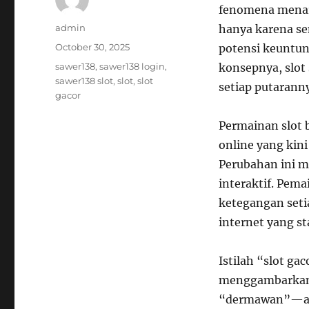
fenomena menari
Author
admin
hanya karena se
Posted
October 30, 2025
potensi keuntu
on
Tags
sawer138
,
sawer138 login
,
konsepnya, slot
sawer138 slot
,
slot
,
slot
setiap putaranny
gacor
Permainan slot 
online yang kin
Perubahan ini m
interaktif. Pema
ketegangan seti
internet yang st
Istilah “slot ga
menggambarkan 
“dermawan”—ali