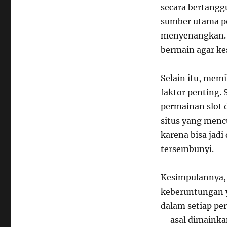
secara bertangg
sumber utama pe
menyenangkan. 
bermain agar ke
Selain itu, memi
faktor penting. 
permainan slot 
situs yang menc
karena bisa jadi
tersembunyi.
Kesimpulannya
keberuntungan y
dalam setiap pe
—asal dimainkan