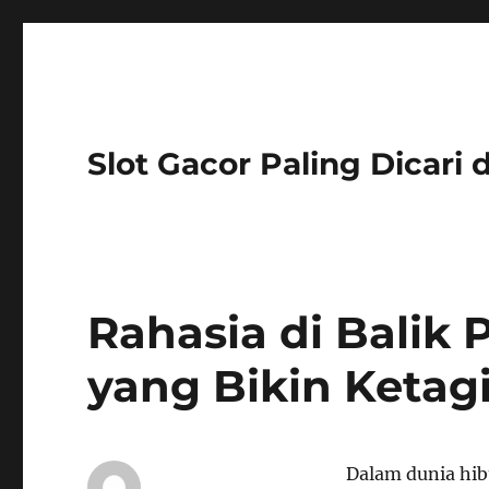
Slot Gacor Paling Dicar
Rahasia di Balik 
yang Bikin Ketag
Dalam dunia hi