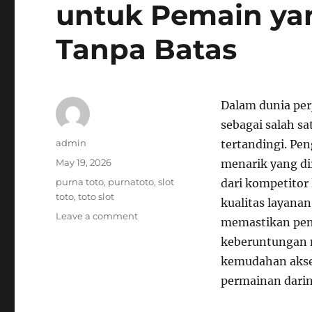
untuk Pemain ya
Tanpa Batas
Dalam dunia per
sebagai salah s
Author
admin
tertandingi. Pe
Posted
May 19, 2026
menarik yang d
on
Tags
purna toto
,
purnatoto
,
slot
dari kompetitor 
toto
,
toto slot
kualitas layanan
on
Leave a comment
memastikan peng
Toto
keberuntungan 
Slot
Paling
kemudahan akse
Direkomendasikan
permainan darin
untuk
Pemain