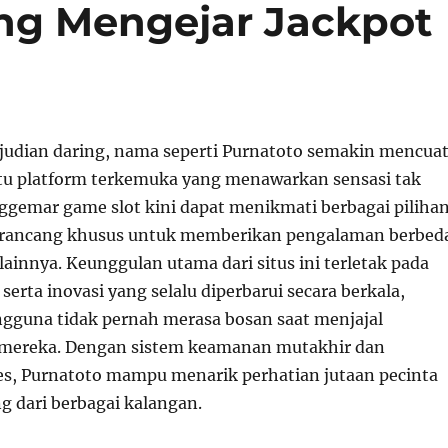
ng Mengejar Jackpot
judian daring, nama seperti Purnatoto semakin mencua
atu platform terkemuka yang menawarkan sensasi tak
nggemar game slot kini dapat menikmati berbagai piliha
irancang khusus untuk memberikan pengalaman berbed
lainnya. Keunggulan utama dari situs ini terletak pada
 serta inovasi yang selalu diperbarui secara berkala,
guna tidak pernah merasa bosan saat menjajal
mereka. Dengan sistem keamanan mutakhir dan
s, Purnatoto mampu menarik perhatian jutaan pecinta
g dari berbagai kalangan.