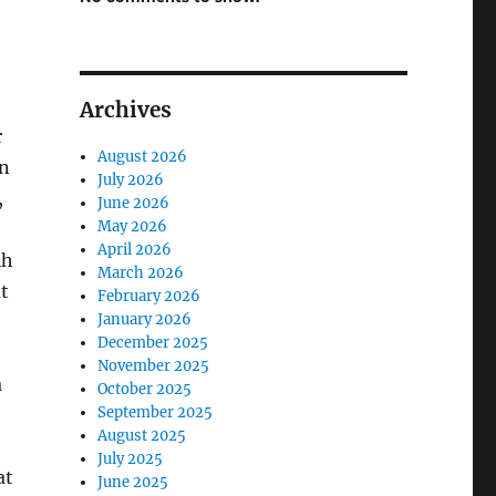
Archives
r
August 2026
n
July 2026
,
June 2026
May 2026
April 2026
ih
March 2026
t
February 2026
January 2026
December 2025
November 2025
a
October 2025
September 2025
August 2025
July 2025
at
June 2025