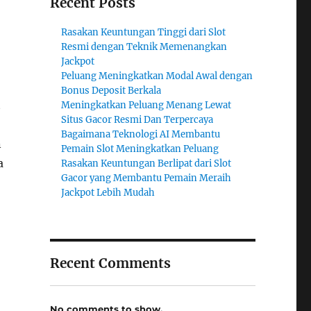
Recent Posts
Rasakan Keuntungan Tinggi dari Slot
Resmi dengan Teknik Memenangkan
Jackpot
Peluang Meningkatkan Modal Awal dengan
Bonus Deposit Berkala
t
Meningkatkan Peluang Menang Lewat
Situs Gacor Resmi Dan Terpercaya
Bagaimana Teknologi AI Membantu
n
Pemain Slot Meningkatkan Peluang
a
Rasakan Keuntungan Berlipat dari Slot
Gacor yang Membantu Pemain Meraih
Jackpot Lebih Mudah
Recent Comments
No comments to show.