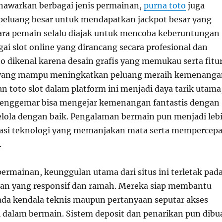
nawarkan berbagai jenis permainan,
purna toto
juga
peluang besar untuk mendapatkan jackpot besar yang
ra pemain selalu diajak untuk mencoba keberuntungan
ai slot online yang dirancang secara profesional dan
to dikenal karena desain grafis yang memukau serta fitu
yang mampu meningkatkan peluang meraih kemenanga
n toto slot dalam platform ini menjadi daya tarik utama
penggemar bisa mengejar kemenangan fantastis dengan
kelola dengan baik. Pengalaman bermain pun menjadi leb
vasi teknologi yang memanjakan mata serta mempercepa
.
 permainan, keunggulan utama dari situs ini terletak pad
an yang responsif dan ramah. Mereka siap membantu
 ada kendala teknis maupun pertanyaan seputar akses
 dalam bermain. Sistem deposit dan penarikan pun dibu