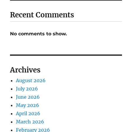
Recent Comments
No comments to show.
Archives
August 2026
July 2026
June 2026
May 2026
April 2026
March 2026
February 2026