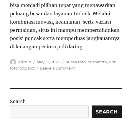
bisa menjadi pilihan tepat yang menawarkan
peluang besar dan layanan terbaik. Melalui
kombinasi inovasi, keamanan, serta variasi
permainan, situs ini mampu mempertahankan
posisi puncak serta memperluas jangkauannya
di kalangan pecinta judi daring.
Author
Posted
Tags
admin
May 19, 2026
purna toto
,
purnatoto
,
slot
on
on
toto
,
toto slot
Leave a comment
Toto
Slot
Paling
Direkomendasikan
untuk
Search
Pemain
yang
SEARCH
Mengejar
Jackpot
Tanpa