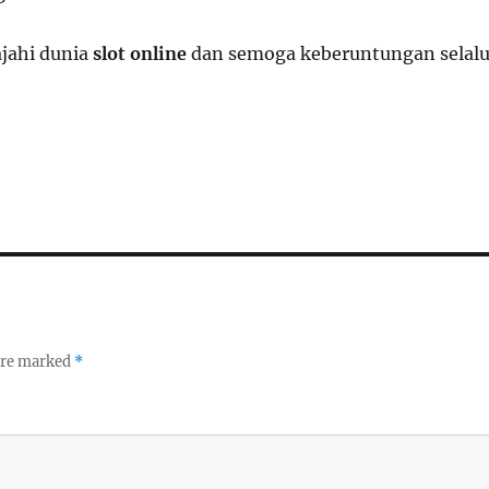
jahi dunia
slot online
dan semoga keberuntungan selal
!
 are marked
*