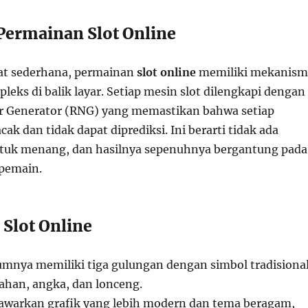
 Permainan Slot Online
at sederhana, permainan
slot online
memiliki mekanism
eks di balik layar. Setiap mesin slot dilengkapi dengan
Generator (RNG) yang memastikan bahwa setiap
cak dan tidak dapat diprediksi. Ini berarti tidak ada
untuk menang, dan hasilnya sepenuhnya bergantung pada
pemain.
 Slot Online
mnya memiliki tiga gulungan dengan simbol tradisiona
ahan, angka, dan lonceng.
awarkan grafik yang lebih modern dan tema beragam,