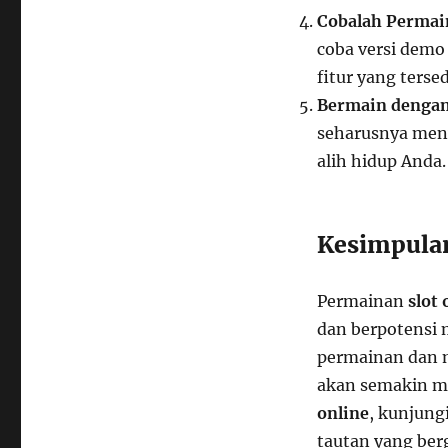
Cobalah Permai
coba versi dem
fitur yang tersed
Bermain dengan
seharusnya men
alih hidup Anda.
Kesimpula
Permainan
slot 
dan berpotensi 
permainan dan m
akan semakin me
online
, kunjung
tautan yang ber