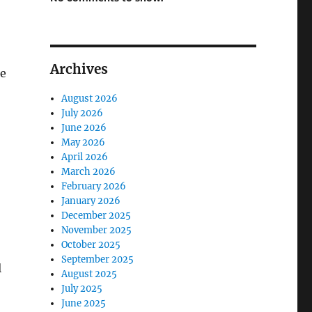
Archives
e
August 2026
July 2026
June 2026
May 2026
April 2026
March 2026
February 2026
January 2026
December 2025
November 2025
October 2025
September 2025
l
August 2025
July 2025
June 2025