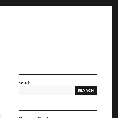
Search
SEARCH
k