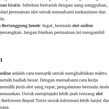
nan Gratis
: Sebelum bertaruh dengan uang sungguhan,
o dari permainan slot untuk memahami mekanisme dan
ia.
 Bertanggung Jawab
: Ingat, bermain
slot online
yenangkan. Jangan biarkan permainan ini mengambil
n
online
adalah cara menarik untuk menghabiskan waktu
meraih hadiah besar. Dengan memahami cara kerja
emilih jenis slot yang tepat, pengalaman bermain And
muaskan. Untuk menjelajahi lebih jauh tentang
slot
i Bathroom Repair Tutor untuk informasi lebih lanjut da
guna.