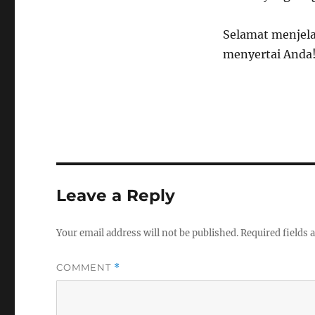
Selamat menjela
menyertai Anda
Leave a Reply
Your email address will not be published.
Required fields
COMMENT
*