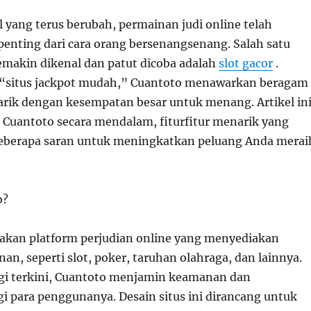
l yang terus berubah, permainan judi online telah
penting dari cara orang bersenangsenang. Salah satu
emakin dikenal dan patut dicoba adalah
slot gacor
.
 “situs jackpot mudah,” Cuantoto menawarkan beragam
ik dengan kesempatan besar untuk menang. Artikel in
uantoto secara mendalam, fiturfitur menarik yang
 beberapa saran untuk meningkatkan peluang Anda merai
o?
kan platform perjudian online yang menyediakan
an, seperti slot, poker, taruhan olahraga, dan lainnya.
gi terkini, Cuantoto menjamin keamanan dan
 para penggunanya. Desain situs ini dirancang untuk