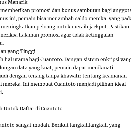
nus Menarik
g memberikan promosi dan bonus sambutan bagi anggot
nus ini, pemain bisa menambah saldo mereka, yang pad
t meningkatkan peluang untuk meraih jackpot. Pastikan
meriksa halaman promosi agar tidak ketinggalan
u.
an yang Tinggi
 hal utama bagi Cuantoto. Dengan sistem enkripsi yan
dungan data yang kuat, pemain dapat menikmati
judi dengan tenang tanpa khawatir tentang keamanan
di mereka. Ini membuat Cuantoto menjadi pilihan ideal
i.
 Untuk Daftar di Cuantoto
antoto sangat mudah. Berikut langkahlangkah yang