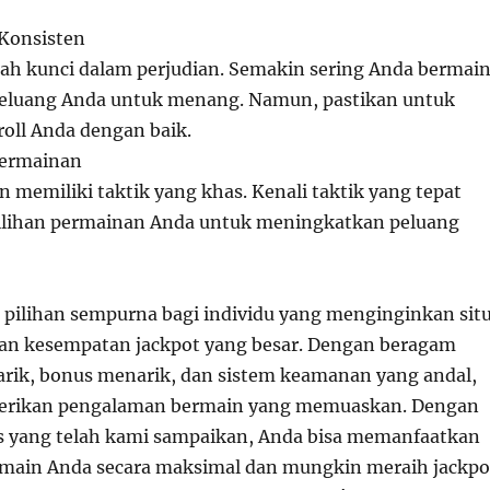
Konsisten
lah kunci dalam perjudian. Semakin sering Anda bermain
peluang Anda untuk menang. Namun, pastikan untuk
oll Anda dengan baik.
 Permainan
 memiliki taktik yang khas. Kenali taktik yang tepat
pilihan permainan Anda untuk meningkatkan peluang
 pilihan sempurna bagi individu yang menginginkan sit
gan kesempatan jackpot yang besar. Dengan beragam
ik, bonus menarik, dan sistem keamanan yang andal,
rikan pengalaman bermain yang memuaskan. Dengan
s yang telah kami sampaikan, Anda bisa memanfaatkan
main Anda secara maksimal dan mungkin meraih jackpo