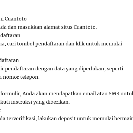
mi Cuantoto
da dan masukkan alamat situs Cuantoto.
daftaran
a, cari tombol pendaftaran dan klik untuk memulai
daftaran
ir pendaftaran dengan data yang diperlukan, seperti
n nomor telepon.
 formulir, Anda akan mendapatkan email atau SMS untu
Ikuti instruksi yang diberikan.
t
da terverifikasi, lakukan deposit untuk memulai bermain