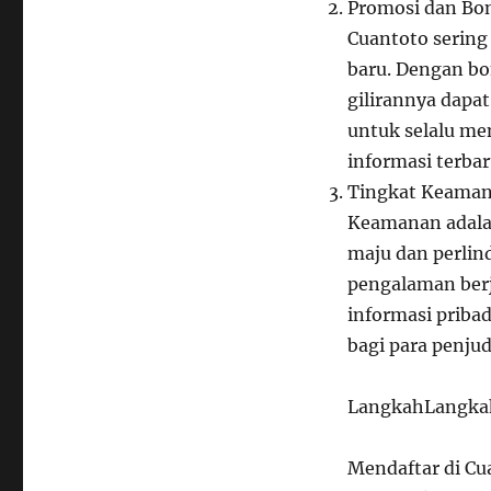
Promosi dan Bo
Cuantoto serin
baru. Dengan bo
gilirannya dapa
untuk selalu me
informasi terbar
Tingkat Keaman
Keamanan adalah
maju dan perlin
pengalaman ber
informasi priba
bagi para penjud
LangkahLangkah
Mendaftar di Cu