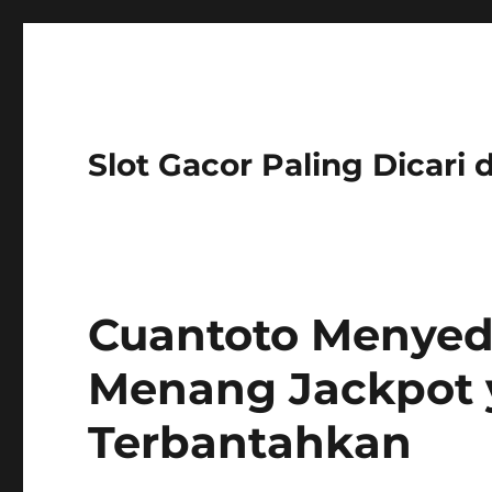
Slot Gacor Paling Dicar
Cuantoto Menye
Menang Jackpot 
Terbantahkan