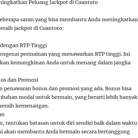
ingkatkan Peluang Jackpot di Cuantoto
 beberapa saran yang bisa membantu Anda meningkatkan
aih jackpot di Cuantoto:
 dengan RTP Tinggi
engenai permainan yang menawarkan RTP tinggi. Ini
kan kemungkinan Anda untuk menang dalam jangka
us dan Promosi
an penawaran bonus dan promosi yang ada. Bonus bisa
bahan modal untuk bermain, yang berarti lebih banyak
meraih kemenangan.
an
, tentukan batasan untuk diri sendiri baik dalam waktu
ni akan membantu Anda bermain secara bertanggung