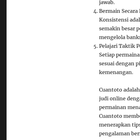
jawab.
Bermain Secara 
Konsistensi ada
semakin besar 
mengelola bankr
Pelajari Taktik
Setiap permainan
sesuai dengan 
kemenangan.
Cuantoto adalah
judi online den
permainan menar
Cuantoto membe
menerapkan tip
pengalaman ber