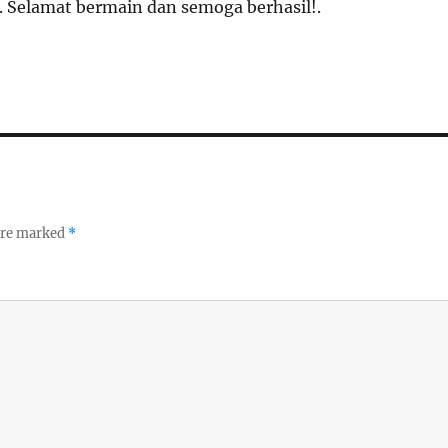
. Selamat bermain dan semoga berhasil!.
 are marked
*