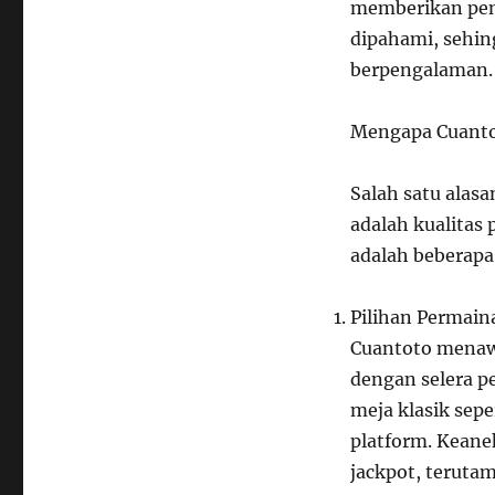
memberikan pe
dipahami, sehi
berpengalaman.
Mengapa Cuantot
Salah satu alas
adalah kualitas
adalah beberapa
Pilihan Permai
Cuantoto menawa
dengan selera p
meja klasik sepe
platform. Kean
jackpot, terutam