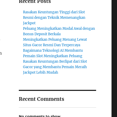
Recent Posts
Rasakan Keuntungan Tinggi dari Slot
Resmi dengan Teknik Memenangkan
Jackpot
Peluang Meningkatkan Modal Awal dengan
Bonus Deposit Berkala
i
Meningkatkan Peluang Menang Lewat
Situs Gacor Resmi Dan Terpercaya
Bagaimana Teknologi AI Membantu
h
Pemain Slot Meningkatkan Peluang
Rasakan Keuntungan Berlipat dari Slot
Gacor yang Membantu Pemain Meraih
Jackpot Lebih Mudah
Recent Comments
No comments to show.