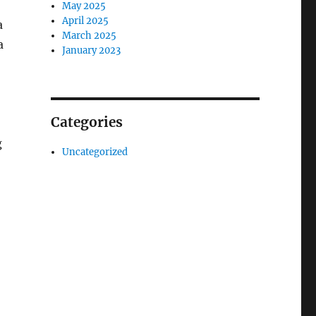
May 2025
April 2025
a
March 2025
a
January 2023
Categories
g
Uncategorized