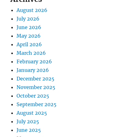
August 2026
July 2026
June 2026
May 2026
April 2026
March 2026
February 2026
January 2026
December 2025
November 2025
October 2025
September 2025
August 2025
July 2025
June 2025