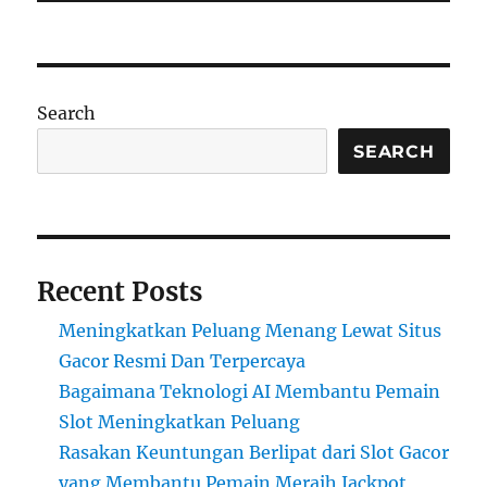
Search
SEARCH
Recent Posts
Meningkatkan Peluang Menang Lewat Situs
Gacor Resmi Dan Terpercaya
Bagaimana Teknologi AI Membantu Pemain
Slot Meningkatkan Peluang
Rasakan Keuntungan Berlipat dari Slot Gacor
yang Membantu Pemain Meraih Jackpot