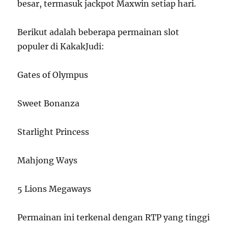
besar, termasuk jackpot Maxwin setiap hari.
Berikut adalah beberapa permainan slot
populer di KakakJudi:
Gates of Olympus
Sweet Bonanza
Starlight Princess
Mahjong Ways
5 Lions Megaways
Permainan ini terkenal dengan RTP yang tinggi