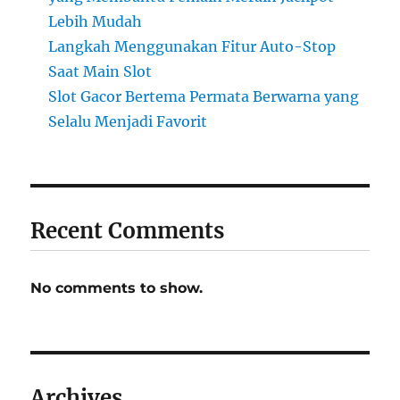
Lebih Mudah
Langkah Menggunakan Fitur Auto-Stop
Saat Main Slot
Slot Gacor Bertema Permata Berwarna yang
Selalu Menjadi Favorit
Recent Comments
No comments to show.
Archives