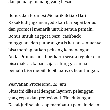
dan peluang menang yang besar.
Bonus dan Promosi Menarik Setiap Hari
KakakJudi juga menyediakan berbagai bonus
dan promosi menarik untuk semua pemain.
Bonus untuk anggota baru, cashback
mingguan, dan putaran gratis harian semuanya
bisa meningkatkan peluang kemenangan
Anda. Promosi ini diperbarui secara reguler dan
bisa diakses kapan saja, sehingga semua
pemain bisa meraih lebih banyak keuntungan.
Pelayanan Profesional 24 Jam
Situs ini dikenal dengan layanan pelanggan
yang cepat dan profesional. Tim dukungan
KakakJudi selalu siap membantu pemain dalam