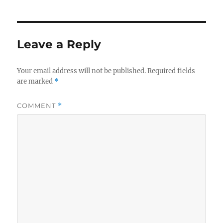
Leave a Reply
Your email address will not be published.
Required fields
are marked
*
COMMENT
*