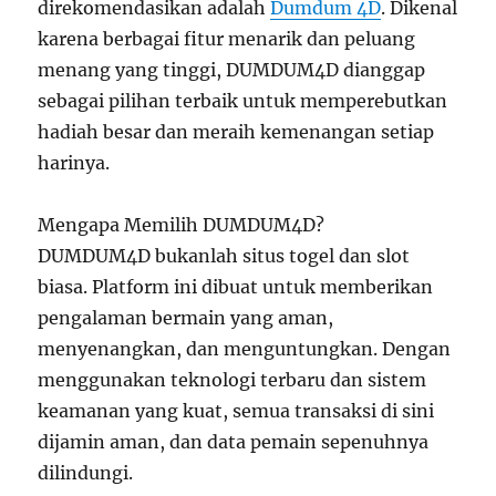
direkomendasikan adalah
Dumdum 4D
. Dikenal
karena berbagai fitur menarik dan peluang
menang yang tinggi, DUMDUM4D dianggap
sebagai pilihan terbaik untuk memperebutkan
hadiah besar dan meraih kemenangan setiap
harinya.
Mengapa Memilih DUMDUM4D?
DUMDUM4D bukanlah situs togel dan slot
biasa. Platform ini dibuat untuk memberikan
pengalaman bermain yang aman,
menyenangkan, dan menguntungkan. Dengan
menggunakan teknologi terbaru dan sistem
keamanan yang kuat, semua transaksi di sini
dijamin aman, dan data pemain sepenuhnya
dilindungi.