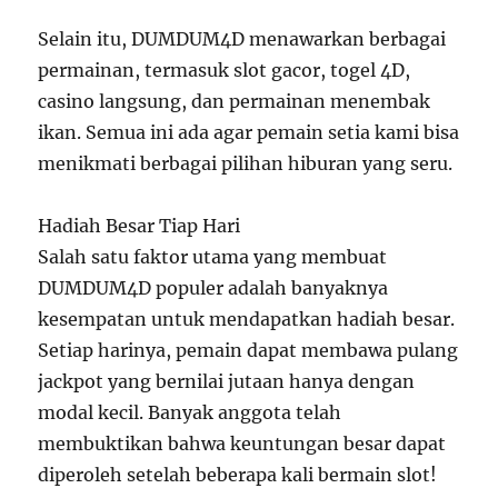
Selain itu, DUMDUM4D menawarkan berbagai
permainan, termasuk slot gacor, togel 4D,
casino langsung, dan permainan menembak
ikan. Semua ini ada agar pemain setia kami bisa
menikmati berbagai pilihan hiburan yang seru.
Hadiah Besar Tiap Hari
Salah satu faktor utama yang membuat
DUMDUM4D populer adalah banyaknya
kesempatan untuk mendapatkan hadiah besar.
Setiap harinya, pemain dapat membawa pulang
jackpot yang bernilai jutaan hanya dengan
modal kecil. Banyak anggota telah
membuktikan bahwa keuntungan besar dapat
diperoleh setelah beberapa kali bermain slot!