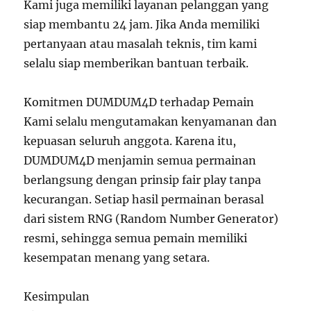
Kami juga memiliki layanan pelanggan yang
siap membantu 24 jam. Jika Anda memiliki
pertanyaan atau masalah teknis, tim kami
selalu siap memberikan bantuan terbaik.
Komitmen DUMDUM4D terhadap Pemain
Kami selalu mengutamakan kenyamanan dan
kepuasan seluruh anggota. Karena itu,
DUMDUM4D menjamin semua permainan
berlangsung dengan prinsip fair play tanpa
kecurangan. Setiap hasil permainan berasal
dari sistem RNG (Random Number Generator)
resmi, sehingga semua pemain memiliki
kesempatan menang yang setara.
Kesimpulan