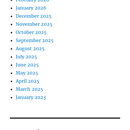
January 2026
December 2025
November 2025
October 2025
September 2025
August 2025
July 2025
June 2025
May 2025
April 2025
March 2025
January 2023