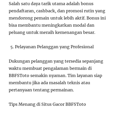
Salah satu daya tarik utama adalah bonus
pendaftaran, cashback, dan promosi rutin yang
mendorong pemain untuk lebih aktif. Bonus ini
bisa membantu meningkatkan modal dan
peluang untuk meraih kemenangan besar.
Pelayanan Pelanggan yang Profesional
Dukungan pelanggan yang tersedia sepanjang
waktu membuat pengalaman bermain di
BBFSToto semakin nyaman. Tim layanan siap
membantu jika ada masalah teknis atau
pertanyaan tentang permainan.
Tips Menang di Situs Gacor BBFSToto