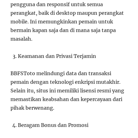
pengguna dan responsif untuk semua
perangkat, baik di desktop maupun perangkat
mobile. Ini memungkinkan pemain untuk
bermain kapan saja dan di mana saja tanpa
masalah.
Keamanan dan Privasi Terjamin
BBFSToto melindungi data dan transaksi
pemain dengan teknologi enkripsi mutakhir.
Selain itu, situs ini memiliki lisensi resmi yang
memastikan keabsahan dan kepercayaan dari
pihak berwenang.
Beragam Bonus dan Promosi