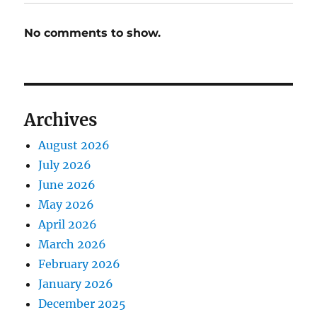
No comments to show.
Archives
August 2026
July 2026
June 2026
May 2026
April 2026
March 2026
February 2026
January 2026
December 2025