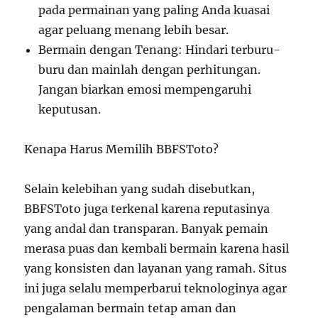
pada permainan yang paling Anda kuasai
agar peluang menang lebih besar.
Bermain dengan Tenang: Hindari terburu-
buru dan mainlah dengan perhitungan.
Jangan biarkan emosi mempengaruhi
keputusan.
Kenapa Harus Memilih BBFSToto?
Selain kelebihan yang sudah disebutkan,
BBFSToto juga terkenal karena reputasinya
yang andal dan transparan. Banyak pemain
merasa puas dan kembali bermain karena hasil
yang konsisten dan layanan yang ramah. Situs
ini juga selalu memperbarui teknologinya agar
pengalaman bermain tetap aman dan