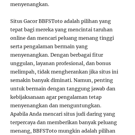
menyenangkan.
Situs Gacor BBFSToto adalah pilihan yang
tepat bagi mereka yang mencintai taruhan
online dan mencari peluang menang tinggi
serta pengalaman bermain yang
menyenangkan. Dengan berbagai fitur
unggulan, layanan profesional, dan bonus
melimpah, tidak mengherankan jika situs ini
semakin banyak diminati. Namun, penting
untuk bermain dengan tanggung jawab dan
kebijaksanaan agar pengalaman tetap
menyenangkan dan menguntungkan.
Apabila Anda mencari situs judi daring yang
terpercaya dan memberikan banyak peluang
menang, BBFSToto mungkin adalah pilihan