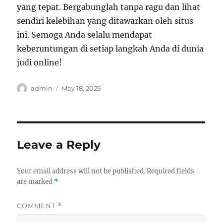
yang tepat. Bergabunglah tanpa ragu dan lihat
sendiri kelebihan yang ditawarkan oleh situs
ini. Semoga Anda selalu mendapat
keberuntungan di setiap langkah Anda di dunia
judi online!
Author
Posted
admin
May 18, 2025
on
Leave a Reply
Your email address will not be published.
Required fields
are marked
*
COMMENT
*