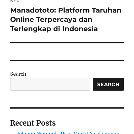
NEXT
Manadototo: Platform Taruhan
Next
post:
Online Terpercaya dan
Terlengkap di Indonesia
Search
SEARCH
Recent Posts
Peluang Meningkatkan Modal Awal dengan