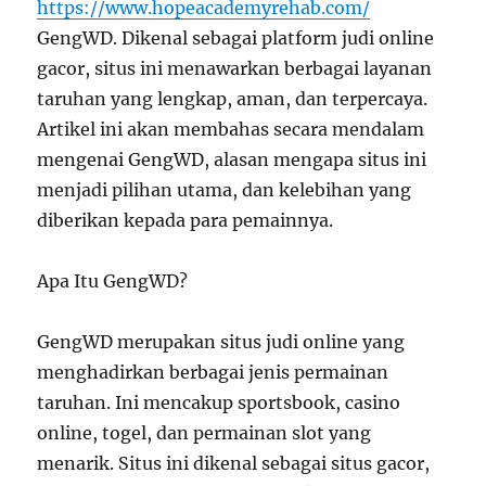
https://www.hopeacademyrehab.com/
GengWD. Dikenal sebagai platform judi online
gacor, situs ini menawarkan berbagai layanan
taruhan yang lengkap, aman, dan terpercaya.
Artikel ini akan membahas secara mendalam
mengenai GengWD, alasan mengapa situs ini
menjadi pilihan utama, dan kelebihan yang
diberikan kepada para pemainnya.
Apa Itu GengWD?
GengWD merupakan situs judi online yang
menghadirkan berbagai jenis permainan
taruhan. Ini mencakup sportsbook, casino
online, togel, dan permainan slot yang
menarik. Situs ini dikenal sebagai situs gacor,