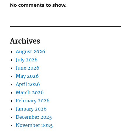
No comments to show.
Archives
August 2026
July 2026
June 2026
May 2026
April 2026
March 2026
February 2026
January 2026
December 2025
November 2025