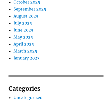
October 2025
September 2025
August 2025
July 2025
June 2025
May 2025
April 2025
March 2025
January 2023
Categories
Uncategorized