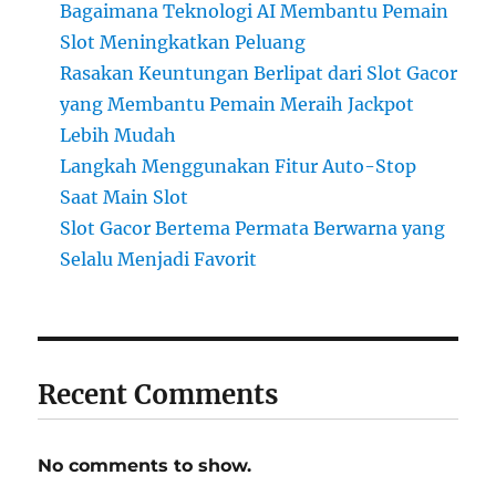
Bagaimana Teknologi AI Membantu Pemain
Slot Meningkatkan Peluang
Rasakan Keuntungan Berlipat dari Slot Gacor
yang Membantu Pemain Meraih Jackpot
Lebih Mudah
Langkah Menggunakan Fitur Auto-Stop
Saat Main Slot
Slot Gacor Bertema Permata Berwarna yang
Selalu Menjadi Favorit
Recent Comments
No comments to show.