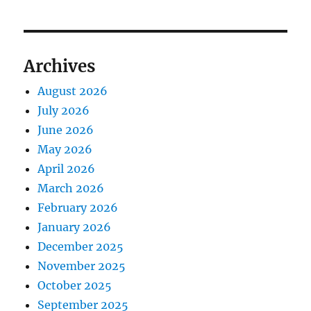
Archives
August 2026
July 2026
June 2026
May 2026
April 2026
March 2026
February 2026
January 2026
December 2025
November 2025
October 2025
September 2025