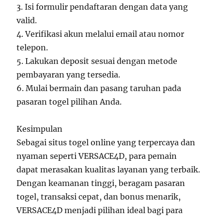
3. Isi formulir pendaftaran dengan data yang
valid.
4. Verifikasi akun melalui email atau nomor
telepon.
5. Lakukan deposit sesuai dengan metode
pembayaran yang tersedia.
6. Mulai bermain dan pasang taruhan pada
pasaran togel pilihan Anda.
Kesimpulan
Sebagai situs togel online yang terpercaya dan
nyaman seperti VERSACE4D, para pemain
dapat merasakan kualitas layanan yang terbaik.
Dengan keamanan tinggi, beragam pasaran
togel, transaksi cepat, dan bonus menarik,
VERSACE4D menjadi pilihan ideal bagi para