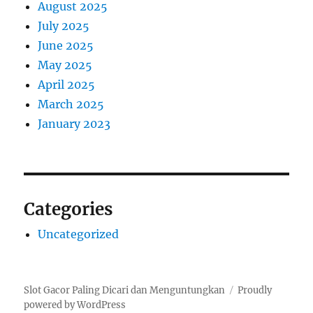
August 2025
July 2025
June 2025
May 2025
April 2025
March 2025
January 2023
Categories
Uncategorized
Slot Gacor Paling Dicari dan Menguntungkan
Proudly
powered by WordPress