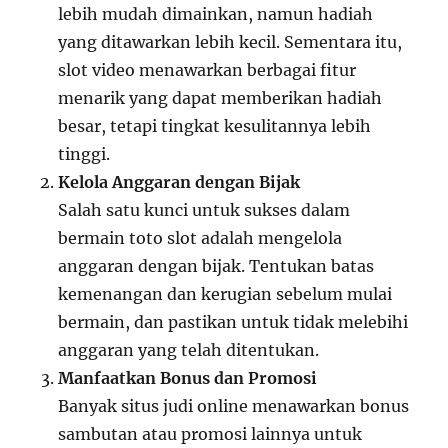
lebih mudah dimainkan, namun hadiah
yang ditawarkan lebih kecil. Sementara itu,
slot video menawarkan berbagai fitur
menarik yang dapat memberikan hadiah
besar, tetapi tingkat kesulitannya lebih
tinggi.
Kelola Anggaran dengan Bijak
Salah satu kunci untuk sukses dalam
bermain toto slot adalah mengelola
anggaran dengan bijak. Tentukan batas
kemenangan dan kerugian sebelum mulai
bermain, dan pastikan untuk tidak melebihi
anggaran yang telah ditentukan.
Manfaatkan Bonus dan Promosi
Banyak situs judi online menawarkan bonus
sambutan atau promosi lainnya untuk