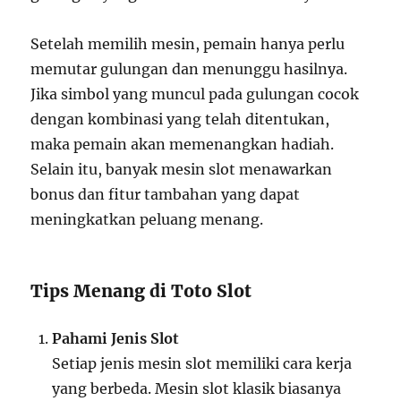
Setelah memilih mesin, pemain hanya perlu
memutar gulungan dan menunggu hasilnya.
Jika simbol yang muncul pada gulungan cocok
dengan kombinasi yang telah ditentukan,
maka pemain akan memenangkan hadiah.
Selain itu, banyak mesin slot menawarkan
bonus dan fitur tambahan yang dapat
meningkatkan peluang menang.
Tips Menang di Toto Slot
Pahami Jenis Slot
Setiap jenis mesin slot memiliki cara kerja
yang berbeda. Mesin slot klasik biasanya