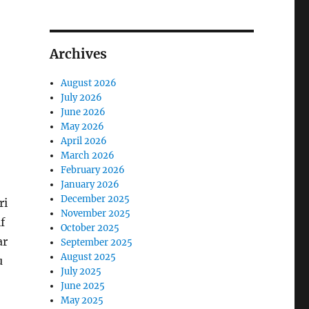
Archives
August 2026
July 2026
June 2026
May 2026
April 2026
March 2026
February 2026
January 2026
December 2025
ri
November 2025
f
October 2025
ar
September 2025
August 2025
u
July 2025
June 2025
May 2025