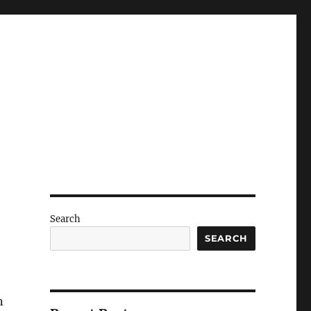
Search
SEARCH
n