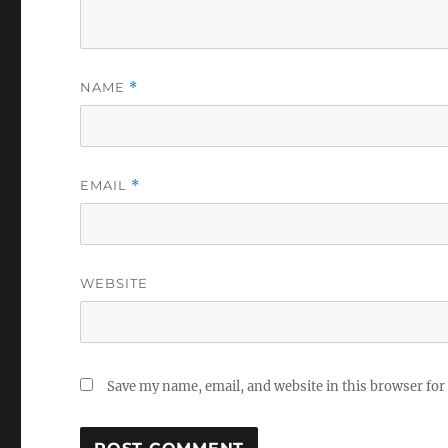
NAME
*
EMAIL
*
WEBSITE
Save my name, email, and website in this browser for