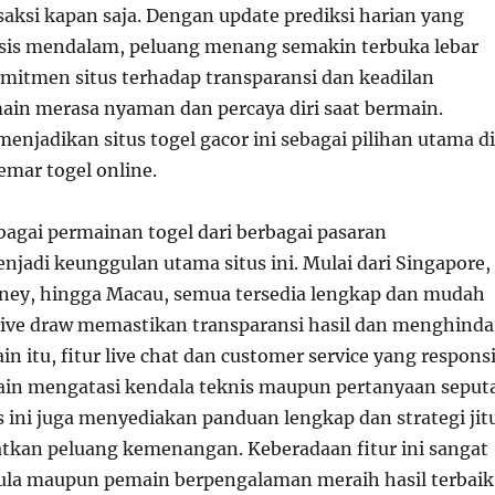
aksi kapan saja. Dengan update prediksi harian yang
isis mendalam, peluang menang semakin terbuka lebar
omitmen situs terhadap transparansi dan keadilan
in merasa nyaman dan percaya diri saat bermain.
enjadikan situs togel gacor ini sebagai pilihan utama di
mar togel online.
bagai permainan togel dari berbagai pasaran
njadi keunggulan utama situs ini. Mulai dari Singapore,
ney, hingga Macau, semua tersedia lengkap dan mudah
 live draw memastikan transparansi hasil dan menghinda
in itu, fitur live chat dan customer service yang responsi
n mengatasi kendala teknis maupun pertanyaan seput
s ini juga menyediakan panduan lengkap dan strategi jit
kan peluang kemenangan. Keberadaan fitur ini sangat
a maupun pemain berpengalaman meraih hasil terbaik