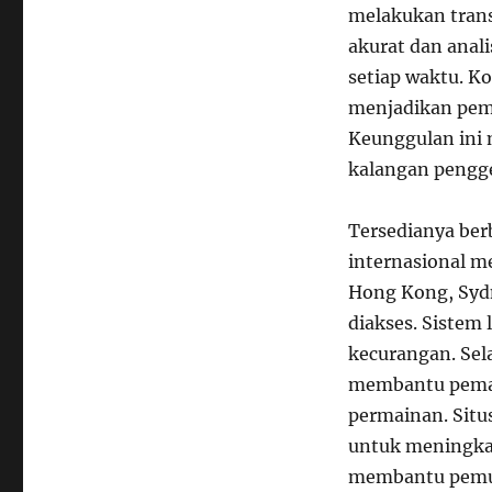
melakukan trans
akurat dan anal
setiap waktu. K
menjadikan pema
Keunggulan ini m
kalangan pengge
Tersedianya ber
internasional me
Hong Kong, Syd
diakses. Sistem
kecurangan. Sela
membantu pemai
permainan. Situ
untuk meningkat
membantu pemul