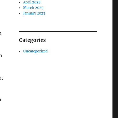
April 2025
March 2025
January 2023
n
Categories
Uncategorized
n
ng
i