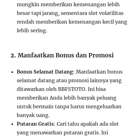
mungkin memberikan kemenangan lebih
besar tapi jarang, sementara slot volatilitas
rendah memberikan kemenangan kecil yang
lebih sering.
2.
Manfaatkan Bonus dan Promosi
Bonus Selamat Datang
: Manfaatkan bonus
selamat datang atau promosi lainnya yang
ditawarkan oleh BBFSTOTO. Ini bisa
memberikan Anda lebih banyak peluang
untuk bermain tanpa harus mengeluarkan
banyak uang.
Putaran Gratis
: Cari tahu apakah ada slot
yang menawarkan putaran gratis. Ini