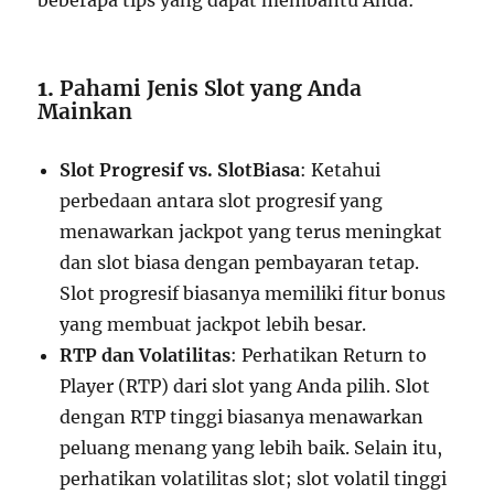
beberapa tips yang dapat membantu Anda:
1.
Pahami Jenis Slot yang Anda
Mainkan
Slot Progresif vs. SlotBiasa
: Ketahui
perbedaan antara slot progresif yang
menawarkan jackpot yang terus meningkat
dan slot biasa dengan pembayaran tetap.
Slot progresif biasanya memiliki fitur bonus
yang membuat jackpot lebih besar.
RTP dan Volatilitas
: Perhatikan Return to
Player (RTP) dari slot yang Anda pilih. Slot
dengan RTP tinggi biasanya menawarkan
peluang menang yang lebih baik. Selain itu,
perhatikan volatilitas slot; slot volatil tinggi