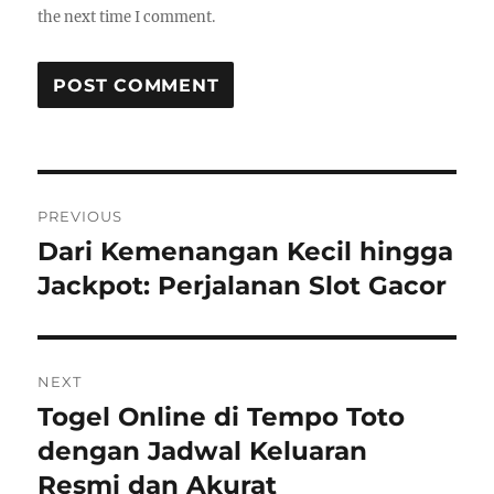
the next time I comment.
Post
PREVIOUS
navigation
Dari Kemenangan Kecil hingga
Previous
post:
Jackpot: Perjalanan Slot Gacor
NEXT
Togel Online di Tempo Toto
Next
post:
dengan Jadwal Keluaran
Resmi dan Akurat