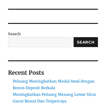
Search
SEARCH
Recent Posts
Peluang Meningkatkan Modal Awal dengan
Bonus Deposit Berkala
Meningkatkan Peluang Menang Lewat Situs
Gacor Resmi Dan Terpercaya