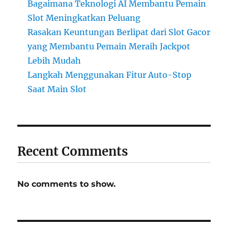
Bagaimana Teknologi AI Membantu Pemain
Slot Meningkatkan Peluang
Rasakan Keuntungan Berlipat dari Slot Gacor
yang Membantu Pemain Meraih Jackpot
Lebih Mudah
Langkah Menggunakan Fitur Auto-Stop
Saat Main Slot
Recent Comments
No comments to show.