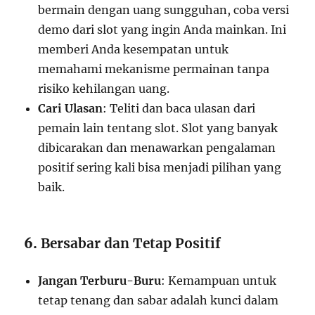
bermain dengan uang sungguhan, coba versi
demo dari slot yang ingin Anda mainkan. Ini
memberi Anda kesempatan untuk
memahami mekanisme permainan tanpa
risiko kehilangan uang.
Cari Ulasan
: Teliti dan baca ulasan dari
pemain lain tentang slot. Slot yang banyak
dibicarakan dan menawarkan pengalaman
positif sering kali bisa menjadi pilihan yang
baik.
6.
Bersabar dan Tetap Positif
Jangan Terburu-Buru
: Kemampuan untuk
tetap tenang dan sabar adalah kunci dalam