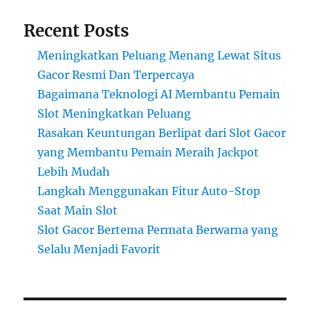
Recent Posts
Meningkatkan Peluang Menang Lewat Situs
Gacor Resmi Dan Terpercaya
Bagaimana Teknologi AI Membantu Pemain
Slot Meningkatkan Peluang
Rasakan Keuntungan Berlipat dari Slot Gacor
yang Membantu Pemain Meraih Jackpot
Lebih Mudah
Langkah Menggunakan Fitur Auto-Stop
Saat Main Slot
Slot Gacor Bertema Permata Berwarna yang
Selalu Menjadi Favorit