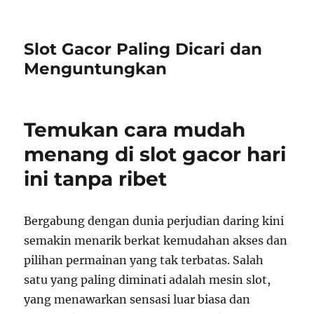
Slot Gacor Paling Dicari dan
Menguntungkan
Temukan cara mudah
menang di slot gacor hari
ini tanpa ribet
Bergabung dengan dunia perjudian daring kini
semakin menarik berkat kemudahan akses dan
pilihan permainan yang tak terbatas. Salah
satu yang paling diminati adalah mesin slot,
yang menawarkan sensasi luar biasa dan