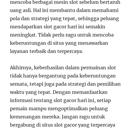
mencoba berbagai mesin slot sebelum bertaruh
uang asli. Hal ini membantu dalam memahami
pola dan strategi yang tepat, sehingga peluang
mendapatkan slot gacor hari ini semakin
meningkat. Tidak perlu ragu untuk mencoba
keberuntungan di situs yang menawarkan
layanan terbaik dan terpercaya.
Akhirnya, keberhasilan dalam permainan slot
tidak hanya bergantung pada keberuntungan
semata, tetapi juga pada strategi dan pemilihan
waktu yang tepat. Dengan memanfaatkan
informasi tentang slot gacor hari ini, setiap
pemain mampu mengoptimalkan peluang
kemenangan mereka. Jangan ragu untuk
bergabung di situs slot gacor yang terpercaya