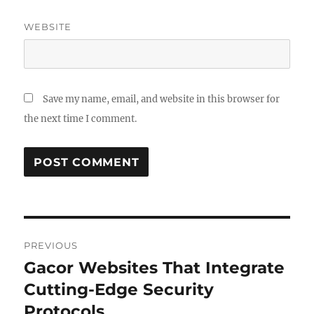
WEBSITE
Save my name, email, and website in this browser for
the next time I comment.
Post
PREVIOUS
navigation
Gacor Websites That Integrate
Previous
post:
Cutting-Edge Security
Protocols