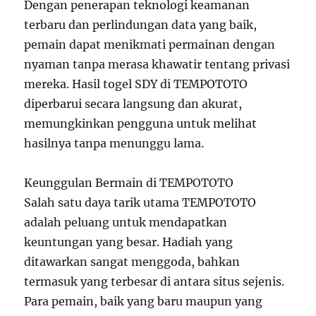
Dengan penerapan teknologi keamanan
terbaru dan perlindungan data yang baik,
pemain dapat menikmati permainan dengan
nyaman tanpa merasa khawatir tentang privasi
mereka. Hasil togel SDY di TEMPOTOTO
diperbarui secara langsung dan akurat,
memungkinkan pengguna untuk melihat
hasilnya tanpa menunggu lama.
Keunggulan Bermain di TEMPOTOTO
Salah satu daya tarik utama TEMPOTOTO
adalah peluang untuk mendapatkan
keuntungan yang besar. Hadiah yang
ditawarkan sangat menggoda, bahkan
termasuk yang terbesar di antara situs sejenis.
Para pemain, baik yang baru maupun yang