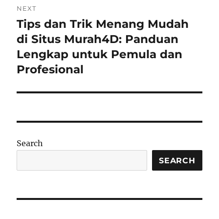
NEXT
Tips dan Trik Menang Mudah
Next
post:
di Situs Murah4D: Panduan
Lengkap untuk Pemula dan
Profesional
Search
SEARCH