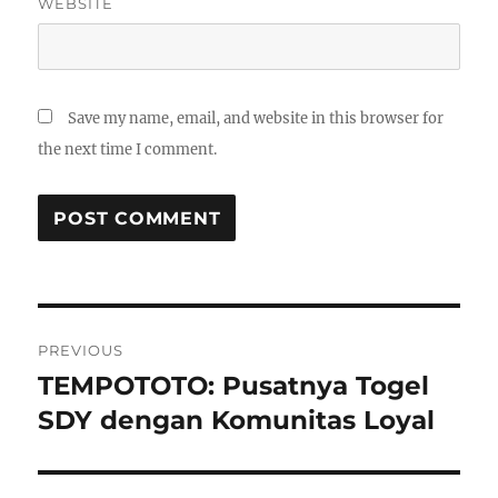
WEBSITE
Save my name, email, and website in this browser for
the next time I comment.
Post
PREVIOUS
navigation
TEMPOTOTO: Pusatnya Togel
Previous
post:
SDY dengan Komunitas Loyal