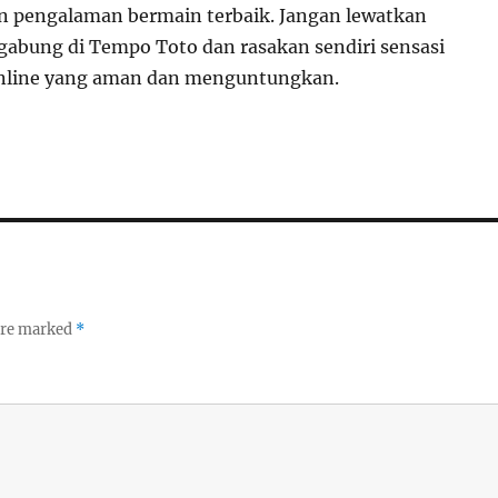
 pengalaman bermain terbaik. Jangan lewatkan
abung di Tempo Toto dan rasakan sendiri sensasi
online yang aman dan menguntungkan.
 are marked
*