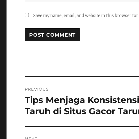
Save my name, email, and website in this browser for
Post
PREVIOUS
navigation
Tips Menjaga Konsistens
Previous
post:
Taruh di Situs Gacor Tar
NEXT