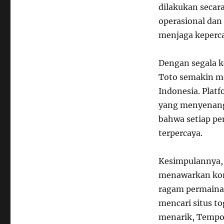
dilakukan secara
operasional dan
menjaga keperc
Dengan segala k
Toto semakin men
Indonesia. Pla
yang menyenang
bahwa setiap pe
terpercaya.
Kesimpulannya, 
menawarkan kom
ragam permainan
mencari situs t
menarik, Tempo 