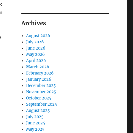
k
an
Archives
August 2026
a
July 2026
June 2026
May 2026
April 2026
March 2026
February 2026
January 2026
December 2025
November 2025
October 2025
September 2025
August 2025
u
July 2025
June 2025
May 2025