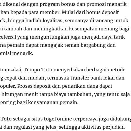
a dikenal dengan program bonus dan promosi menarik
rikan kepada para member. Mulai dari bonus deposit
ck, hingga hadiah loyalitas, semuanya dirancang untuk
ai tambah dan meningkatkan kesempatan menang bagi
referral yang menguntungkan juga menjadi daya tarik
mana pemain dapat mengajak teman bergabung dan
misi menarik.
s transaksi, Tempo Toto menyediakan berbagai metode
 cepat dan mudah, termasuk transfer bank lokal dan
opuler. Proses deposit dan penarikan dana dapat
 hitungan menit tanpa biaya tambahan, yang tentu saja
penting bagi kenyamanan pemain.
Toto sebagai situs togel online terpercaya juga didukun
mi dan regulasi yang jelas, sehingga aktivitas perjudian