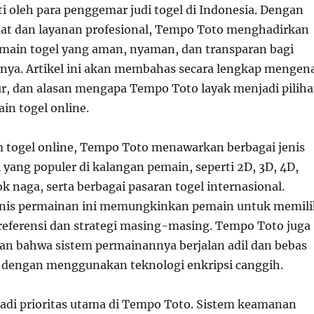
i oleh para penggemar judi togel di Indonesia. Dengan
uat dan layanan profesional, Tempo Toto menghadirkan
ain togel yang aman, nyaman, dan transparan bagi
ya. Artikel ini akan membahas secara lengkap mengen
ur, dan alasan mengapa Tempo Toto layak menjadi pilih
in togel online.
m togel online, Tempo Toto menawarkan berbagai jenis
yang populer di kalangan pemain, seperti 2D, 3D, 4D,
ok naga, serta berbagai pasaran togel internasional.
nis permainan ini memungkinkan pemain untuk memili
referensi dan strategi masing-masing. Tempo Toto juga
an bahwa sistem permainannya berjalan adil dan bebas
 dengan menggunakan teknologi enkripsi canggih.
di prioritas utama di Tempo Toto. Sistem keamanan