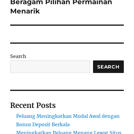
Beragam Pilihan Permainan
Menarik
Search
SEARCH
Recent Posts
Peluang Meningkatkan Modal Awal dengan
Bonus Deposit Berkala
Meningkatkan Peluang Menang Lewat Situs