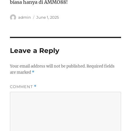
biasa hanya di AMMO88!
Author
Posted
admin
June 1, 2025
on
Leave a Reply
Your email address will not be published.
Required fields
are marked
*
COMMENT
*