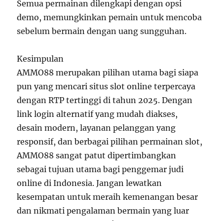
Semua permainan dilengkapi dengan opsi
demo, memungkinkan pemain untuk mencoba
sebelum bermain dengan uang sungguhan.
Kesimpulan
AMMO88 merupakan pilihan utama bagi siapa
pun yang mencari situs slot online terpercaya
dengan RTP tertinggi di tahun 2025. Dengan
link login alternatif yang mudah diakses,
desain modern, layanan pelanggan yang
responsif, dan berbagai pilihan permainan slot,
AMMO88 sangat patut dipertimbangkan
sebagai tujuan utama bagi penggemar judi
online di Indonesia. Jangan lewatkan
kesempatan untuk meraih kemenangan besar
dan nikmati pengalaman bermain yang luar