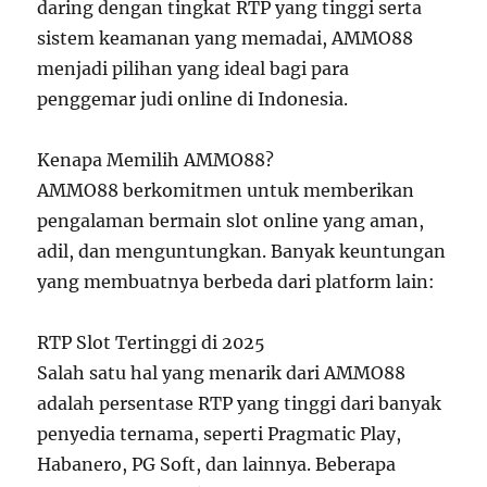
daring dengan tingkat RTP yang tinggi serta
sistem keamanan yang memadai, AMMO88
menjadi pilihan yang ideal bagi para
penggemar judi online di Indonesia.
Kenapa Memilih AMMO88?
AMMO88 berkomitmen untuk memberikan
pengalaman bermain slot online yang aman,
adil, dan menguntungkan. Banyak keuntungan
yang membuatnya berbeda dari platform lain:
RTP Slot Tertinggi di 2025
Salah satu hal yang menarik dari AMMO88
adalah persentase RTP yang tinggi dari banyak
penyedia ternama, seperti Pragmatic Play,
Habanero, PG Soft, dan lainnya. Beberapa