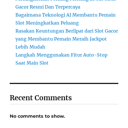
Gacor Resmi Dan Terpercaya
Bagaimana Teknologi AI Membantu Pemain
Slot Meningkatkan Peluang
Rasakan Keuntungan Berlipat dari Slot Gacor
yang Membantu Pemain Meraih Jackpot
Lebih Mudah
Langkah Menggunakan Fitur Auto-Stop
Saat Main Slot
Recent Comments
No comments to show.