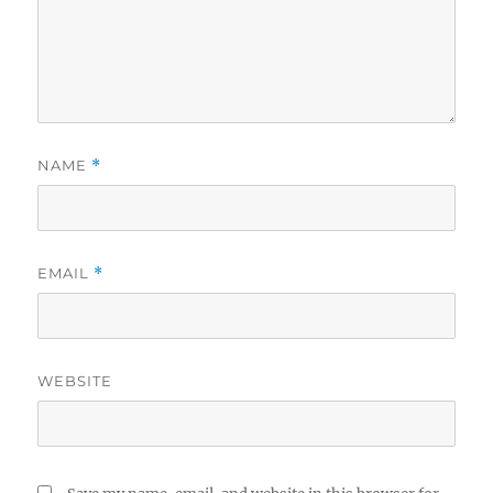
NAME
*
EMAIL
*
WEBSITE