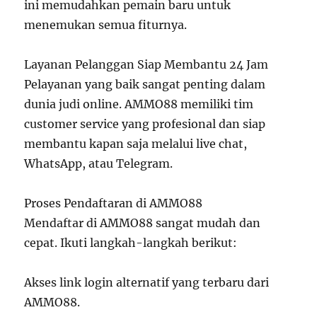
ini memudahkan pemain baru untuk
menemukan semua fiturnya.
Layanan Pelanggan Siap Membantu 24 Jam
Pelayanan yang baik sangat penting dalam
dunia judi online. AMMO88 memiliki tim
customer service yang profesional dan siap
membantu kapan saja melalui live chat,
WhatsApp, atau Telegram.
Proses Pendaftaran di AMMO88
Mendaftar di AMMO88 sangat mudah dan
cepat. Ikuti langkah-langkah berikut:
Akses link login alternatif yang terbaru dari
AMMO88.