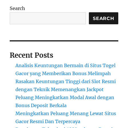
Game
Search
Slot
SEARCH
Recent Posts
Analisis Keuntungan Bermain di Situs Togel
Gacor yang Memberikan Bonus Melimpah
Rasakan Keuntungan Tinggi dari Slot Resmi
dengan Teknik Memenangkan Jackpot
Peluang Meningkatkan Modal Awal dengan
Bonus Deposit Berkala
Meningkatkan Peluang Menang Lewat Situs
Gacor Resmi Dan Terpercaya