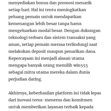
menyediakan bonus dan promosi menarik
setiap hari. Hal ini tentu meningkatkan
peluang pemain untuk mendapatkan
kemenangan lebih besar tanpa harus
mengeluarkan modal besar. Dengan dukungan
teknologi terbaru dan sistem transaksi yang
aman, setiap pemain merasa terlindungi saat
melakukan deposit maupun penarikan dana.
Kepercayaan ini menjadi alasan utama
mengapa banyak orang memilih win555
sebagai mitra utama mereka dalam dunia
perjudian daring.
Akhirnya, keberhasilan platform ini tidak lepas
dari inovasi terus-menerus dan komitmen
untuk memberikan layanan terbaik kepada