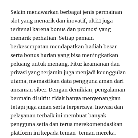
Selain menawarkan berbagai jenis permainan
slot yang menarik dan inovatif, ulti11 juga
terkenal karena bonus dan promosi yang
menarik perhatian. Setiap pemain
berkesempatan mendapatkan hadiah besar
serta bonus harian yang bisa meningkatkan
peluang untuk menang. Fitur keamanan dan
privasi yang terjamin juga menjadi keunggulan
utama, memastikan data pengguna aman dari
ancaman siber. Dengan demikian, pengalaman
bermain di ulti11 tidak hanya menyenangkan
tetapi juga aman serta terpercaya. Inovasi dan
pelayanan terbaik ini membuat banyak
pengguna setia dan terus merekomendasikan
platform ini kepada teman-teman mereka.