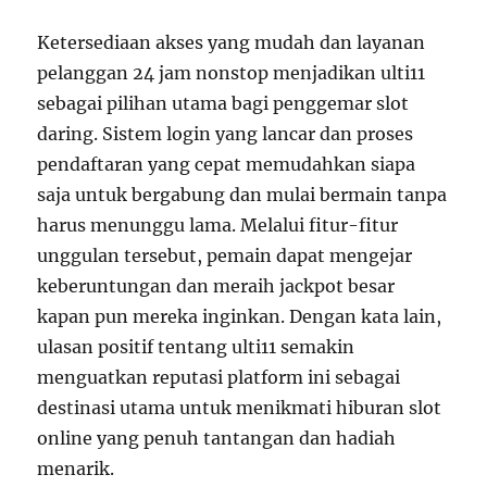
Ketersediaan akses yang mudah dan layanan
pelanggan 24 jam nonstop menjadikan ulti11
sebagai pilihan utama bagi penggemar slot
daring. Sistem login yang lancar dan proses
pendaftaran yang cepat memudahkan siapa
saja untuk bergabung dan mulai bermain tanpa
harus menunggu lama. Melalui fitur-fitur
unggulan tersebut, pemain dapat mengejar
keberuntungan dan meraih jackpot besar
kapan pun mereka inginkan. Dengan kata lain,
ulasan positif tentang ulti11 semakin
menguatkan reputasi platform ini sebagai
destinasi utama untuk menikmati hiburan slot
online yang penuh tantangan dan hadiah
menarik.