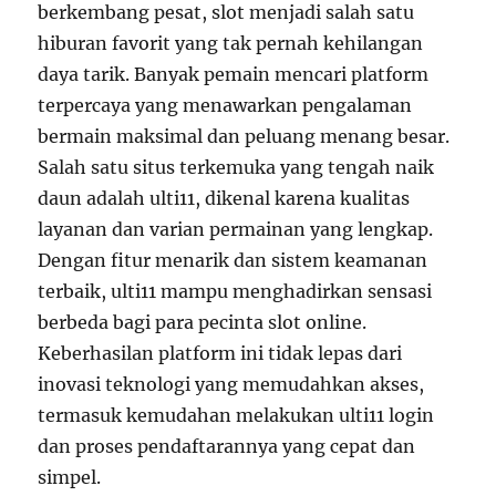
berkembang pesat, slot menjadi salah satu
hiburan favorit yang tak pernah kehilangan
daya tarik. Banyak pemain mencari platform
terpercaya yang menawarkan pengalaman
bermain maksimal dan peluang menang besar.
Salah satu situs terkemuka yang tengah naik
daun adalah ulti11, dikenal karena kualitas
layanan dan varian permainan yang lengkap.
Dengan fitur menarik dan sistem keamanan
terbaik, ulti11 mampu menghadirkan sensasi
berbeda bagi para pecinta slot online.
Keberhasilan platform ini tidak lepas dari
inovasi teknologi yang memudahkan akses,
termasuk kemudahan melakukan ulti11 login
dan proses pendaftarannya yang cepat dan
simpel.