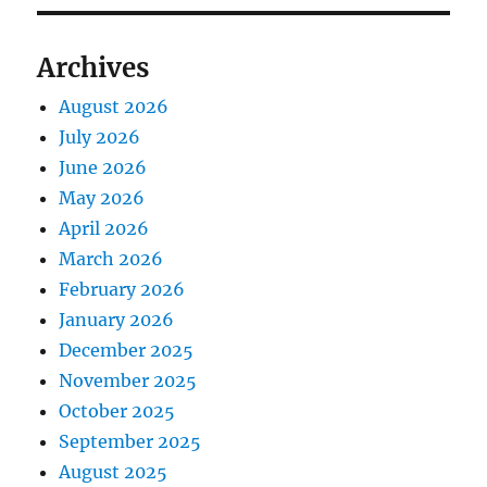
Archives
August 2026
July 2026
June 2026
May 2026
April 2026
March 2026
February 2026
January 2026
December 2025
November 2025
October 2025
September 2025
August 2025