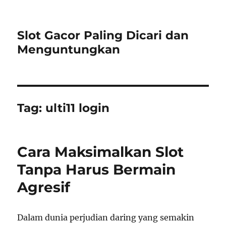
Slot Gacor Paling Dicari dan
Menguntungkan
Tag:
ulti11 login
Cara Maksimalkan Slot
Tanpa Harus Bermain
Agresif
Dalam dunia perjudian daring yang semakin