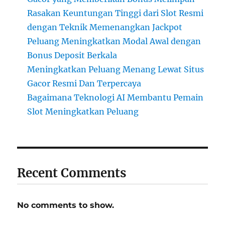
Rasakan Keuntungan Tinggi dari Slot Resmi
dengan Teknik Memenangkan Jackpot
Peluang Meningkatkan Modal Awal dengan
Bonus Deposit Berkala
Meningkatkan Peluang Menang Lewat Situs
Gacor Resmi Dan Terpercaya
Bagaimana Teknologi AI Membantu Pemain
Slot Meningkatkan Peluang
Recent Comments
No comments to show.