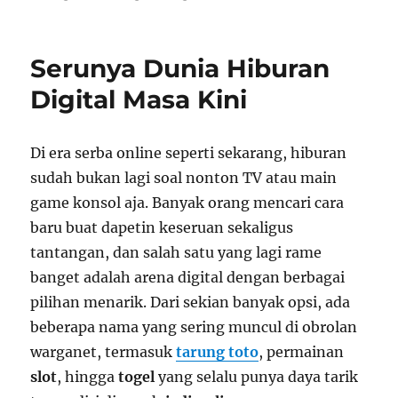
Dunia
Hiburan
Digital
Serunya Dunia Hiburan
yang
Selalu
Digital Masa Kini
Bikin
Penasaran
Di era serba online seperti sekarang, hiburan
sudah bukan lagi soal nonton TV atau main
game konsol aja. Banyak orang mencari cara
baru buat dapetin keseruan sekaligus
tantangan, dan salah satu yang lagi rame
banget adalah arena digital dengan berbagai
pilihan menarik. Dari sekian banyak opsi, ada
beberapa nama yang sering muncul di obrolan
warganet, termasuk
tarung toto
, permainan
slot
, hingga
togel
yang selalu punya daya tarik