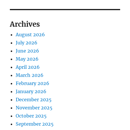
Archives
August 2026
July 2026
June 2026
May 2026
April 2026
March 2026
February 2026
January 2026
December 2025
November 2025
October 2025
September 2025