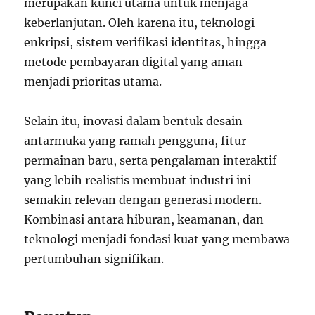
merupakan kunci utama untuk menjaga
keberlanjutan. Oleh karena itu, teknologi
enkripsi, sistem verifikasi identitas, hingga
metode pembayaran digital yang aman
menjadi prioritas utama.
Selain itu, inovasi dalam bentuk desain
antarmuka yang ramah pengguna, fitur
permainan baru, serta pengalaman interaktif
yang lebih realistis membuat industri ini
semakin relevan dengan generasi modern.
Kombinasi antara hiburan, keamanan, dan
teknologi menjadi fondasi kuat yang membawa
pertumbuhan signifikan.