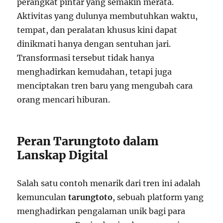
perangkat pintar yang semakin merata.
Aktivitas yang dulunya membutuhkan waktu,
tempat, dan peralatan khusus kini dapat
dinikmati hanya dengan sentuhan jari.
Transformasi tersebut tidak hanya
menghadirkan kemudahan, tetapi juga
menciptakan tren baru yang mengubah cara
orang mencari hiburan.
Peran Tarungtoto dalam
Lanskap Digital
Salah satu contoh menarik dari tren ini adalah
kemunculan
tarungtoto
, sebuah platform yang
menghadirkan pengalaman unik bagi para