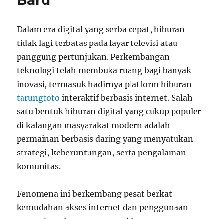
Baru
Dalam era digital yang serba cepat, hiburan
tidak lagi terbatas pada layar televisi atau
panggung pertunjukan. Perkembangan
teknologi telah membuka ruang bagi banyak
inovasi, termasuk hadirnya platform hiburan
tarungtoto
interaktif berbasis internet. Salah
satu bentuk hiburan digital yang cukup populer
di kalangan masyarakat modern adalah
permainan berbasis daring yang menyatukan
strategi, keberuntungan, serta pengalaman
komunitas.
Fenomena ini berkembang pesat berkat
kemudahan akses internet dan penggunaan