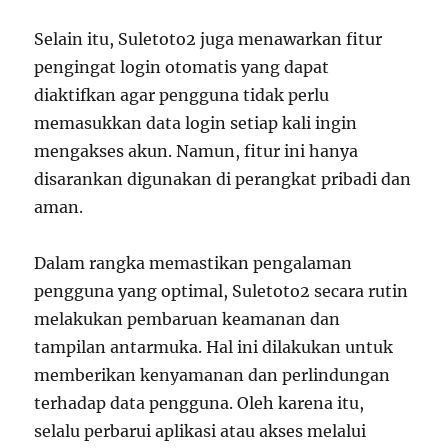
Selain itu, Suletoto2 juga menawarkan fitur
pengingat login otomatis yang dapat
diaktifkan agar pengguna tidak perlu
memasukkan data login setiap kali ingin
mengakses akun. Namun, fitur ini hanya
disarankan digunakan di perangkat pribadi dan
aman.
Dalam rangka memastikan pengalaman
pengguna yang optimal, Suletoto2 secara rutin
melakukan pembaruan keamanan dan
tampilan antarmuka. Hal ini dilakukan untuk
memberikan kenyamanan dan perlindungan
terhadap data pengguna. Oleh karena itu,
selalu perbarui aplikasi atau akses melalui