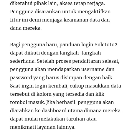
diketahui pihak lain, akses tetap terjaga.
Pengguna disarankan untuk mengaktifkan
fitur ini demi menjaga keamanan data dan
dana mereka.
Bagi pengguna baru, panduan login Suletoto2
dapat diikuti dengan langkah-langkah
sederhana. Setelah proses pendaftaran selesai,
pengguna akan mendapatkan username dan
password yang harus disimpan dengan baik.
Saat ingin login kembali, cukup masukkan data
tersebut di kolom yang tersedia dan klik
tombol masuk. Jika berhasil, pengguna akan
diarahkan ke dashboard utama dimana mereka
dapat mulai melakukan taruhan atau
menikmati layanan lainnya.