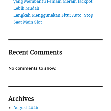
yang Membantu Pemain Meraih Jackpot
Lebih Mudah
Langkah Menggunakan Fitur Auto-Stop
Saat Main Slot
Recent Comments
No comments to show.
Archives
August 2026