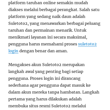
platform taruhan online semakin mudah
diakses melalui berbagai perangkat. Salah satu
platform yang sedang naik daun adalah
Suletoto2, yang menawarkan berbagai peluang
taruhan dan permainan menarik. Untuk
menikmati layanan ini secara maksimal,
pengguna harus memahami proses
suletoto2
login
dengan benar dan aman.
Mengakses akun Suletoto2 merupakan
langkah awal yang penting bagi setiap
pengguna. Proses login ini dirancang
sederhana agar pengguna dapat masuk ke
dalam akun mereka tanpa hambatan. Langkah
pertama yang harus dilakukan adalah
membuka situs resmi Suletoto2 melalui