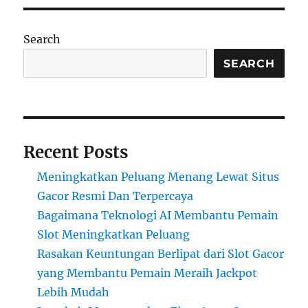
Cocok
untuk
Pemain
Search
Konsisten
SEARCH
Recent Posts
Meningkatkan Peluang Menang Lewat Situs
Gacor Resmi Dan Terpercaya
Bagaimana Teknologi AI Membantu Pemain
Slot Meningkatkan Peluang
Rasakan Keuntungan Berlipat dari Slot Gacor
yang Membantu Pemain Meraih Jackpot
Lebih Mudah